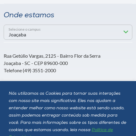
Onde estamos
Selecione o campus
Rua Getúlio Vargas, 2125 - Bairro Flor da Serra
Joaçaba - SC - CEP 89600-000
Telefone (49) 3551-2000
Siga a Unoesc
Nós utilizamos os Cookies para tornar suas interações
com nosso site mais significativa. Eles nos ajudam a
entender melhor como nosso website está sendo usado,
assim podemos entregar conteúdo sob medida para
você. Para mais informações sobre os tipos diferentes de
cookies que estamos usando, leia nossa
Política de