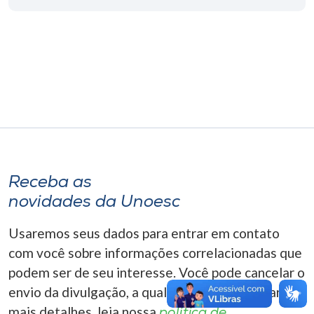
Museu
Unoesc
Store
Selecione
o idioma
Receba as
novidades da Unoesc
A+
A-
Usaremos seus dados para entrar em contato
com você sobre informações correlacionadas que
podem ser de seu interesse. Você pode cancelar o
envio da divulgação, a qualquer momento. Para
mais detalhes, leia nossa
política de