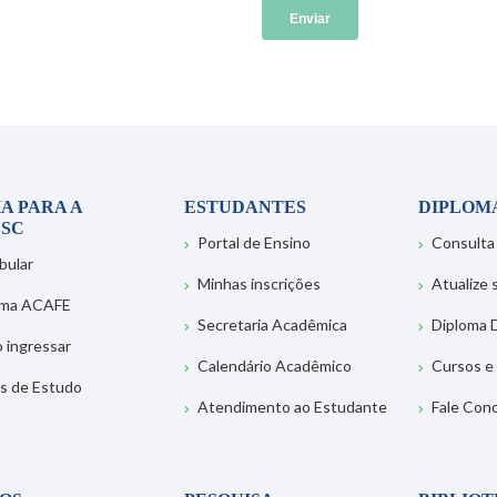
A PARA A
ESTUDANTES
DIPLOM
SC
Portal de Ensino
Consulta
bular
Minhas inscrições
Atualize
ema ACAFE
Secretaria Acadêmica
Diploma D
 ingressar
Calendário Acadêmico
Cursos e
s de Estudo
Atendimento ao Estudante
Fale Con