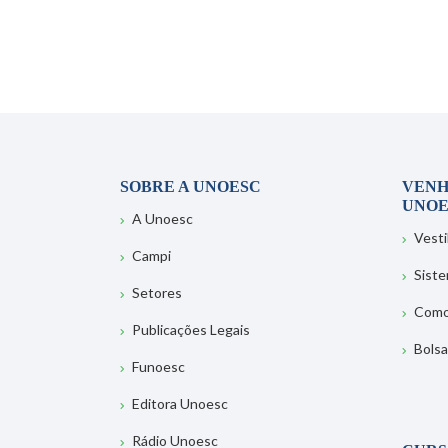
SOBRE A UNOESC
VENH
UNOE
A Unoesc
Vesti
Campi
Sist
Setores
Como
Publicações Legais
Bolsa
Funoesc
Editora Unoesc
Rádio Unoesc