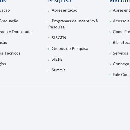
OS
PESQUISA
BIBLIO
uação
Apresentação
Apresen
Graduação
Programas de Incentivo à
Acesso a
Pesquisa
rado e Doutorado
Como Fu
SISGEN
nsão
Bibliotec
Grupos de Pesquisa
os Técnicos
Serviços
SIEPE
gios
Conheça 
Summit
Fale Con