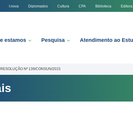
I.nova
Diplomados
Cultura
CPA
Biblioteca
Editora
e estamos
Pesquisa
Atendimento ao Est
RESOLUÇÃO Nº 139/CONSUN/2015
is