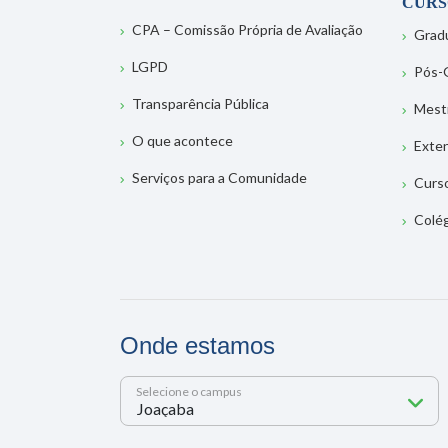
CURS
CPA – Comissão Própria de Avaliação
Grad
LGPD
Pós-
Transparência Pública
Mest
O que acontece
Exte
Serviços para a Comunidade
Curs
Colé
Onde estamos
Selecione o campus