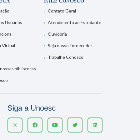
TECA
FALE CONOSCO
tação
Contato Geral
os Usuários
Atendimento ao Estudante
nciona
Ouvidoria
a Virtual
Seja nosso Fornecedor
Trabalhe Conosco
nossas bibliotecas
osco
Siga a Unoesc