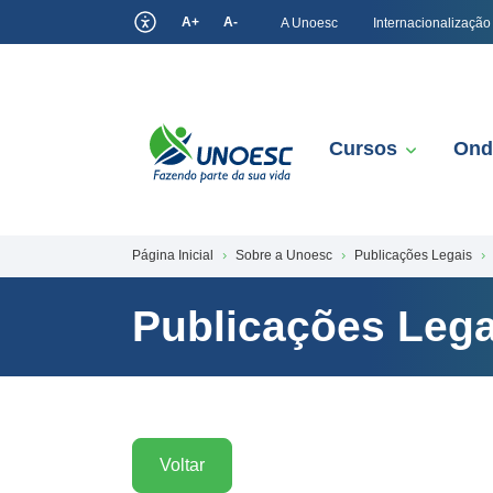
A+
A-
A Unoesc
Internacionalização
Cursos
Ond
Página Inicial
Sobre a Unoesc
Publicações Legais
Publicações Lega
Voltar