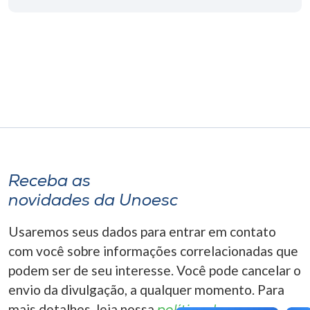
Museu
Unoesc
Store
Selecione
o idioma
Receba as
novidades da Unoesc
A+
A-
Usaremos seus dados para entrar em contato
com você sobre informações correlacionadas que
podem ser de seu interesse. Você pode cancelar o
envio da divulgação, a qualquer momento. Para
mais detalhes, leia nossa