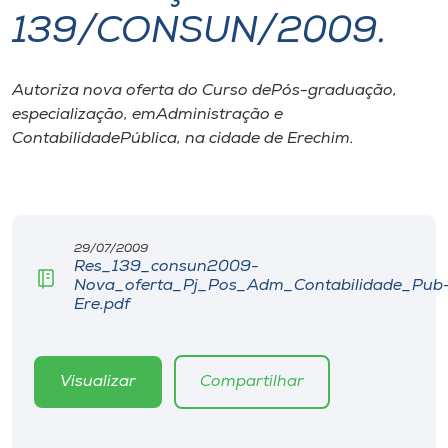
139/CONSUN/2009.
I.nova
Autoriza nova oferta do Curso dePós-graduação,
Diplomados
especialização, emAdministração e
ContabilidadePública, na cidade de Erechim.
Cultura
CPA
29/07/2009
Res_139_consun2009-
Biblioteca
Nova_oferta_Pj_Pos_Adm_Contabilidade_Pub
Ere.pdf
Editora
Visualizar
Compartilhar
Rádio