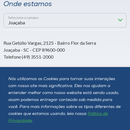
Onde estamos
Selecione o campus
Rua Getúlio Vargas, 2125 - Bairro Flor da Serra
Joaçaba - SC - CEP 89600-000
Telefone (49) 3551-2000
Siga a Unoesc
Nós utilizamos os Cookies para tornar suas interações
com nosso site mais significativa. Eles nos ajudam a
entender melhor como nosso website está sendo usado,
assim podemos entregar conteúdo sob medida para
você. Para mais informações sobre os tipos diferentes de
cookies que estamos usando, leia nossa
Política de
Privacidade
.