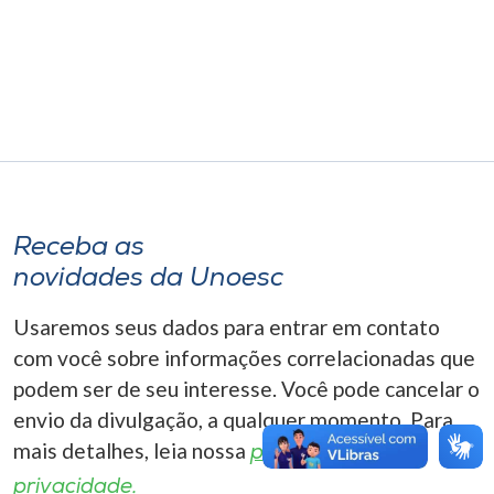
Museu
Unoesc
Store
Selecione
o idioma
Receba as
novidades da Unoesc
Usaremos seus dados para entrar em contato
A+
A-
com você sobre informações correlacionadas que
podem ser de seu interesse. Você pode cancelar o
envio da divulgação, a qualquer momento. Para
mais detalhes, leia nossa
política de
privacidade.