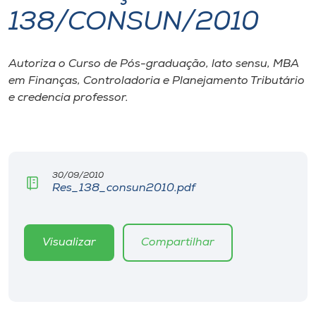
138/CONSUN/2010
I.nova
Autoriza o Curso de Pós-graduação, lato sensu, MBA
Diplomados
em Finanças, Controladoria e Planejamento Tributário
e credencia professor.
Cultura
CPA
30/09/2010
Res_138_consun2010.pdf
Biblioteca
Editora
Visualizar
Compartilhar
Rádio