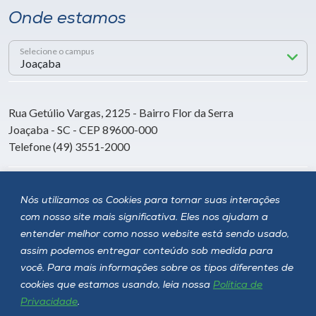
Onde estamos
Selecione o campus
Rua Getúlio Vargas, 2125 - Bairro Flor da Serra
Joaçaba - SC - CEP 89600-000
Telefone (49) 3551-2000
Siga a Unoesc
Nós utilizamos os Cookies para tornar suas interações
com nosso site mais significativa. Eles nos ajudam a
entender melhor como nosso website está sendo usado,
assim podemos entregar conteúdo sob medida para
você. Para mais informações sobre os tipos diferentes de
cookies que estamos usando, leia nossa
Política de
Privacidade
.