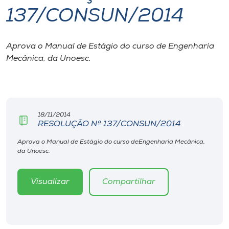
137/CONSUN/2014
I.nova
Aprova o Manual de Estágio do curso de Engenharia
Diplomados
Mecânica, da Unoesc.
Cultura
CPA
18/11/2014
RESOLUÇÃO Nº 137/CONSUN/2014
Biblioteca
Aprova o Manual de Estágio do curso deEngenharia Mecânica,
da Unoesc.
Editora
Visualizar
Compartilhar
Rádio