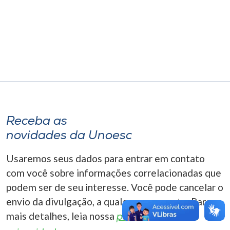
Museu
Unoesc
Store
Selecione
o idioma
Receba as
novidades da Unoesc
A+
Usaremos seus dados para entrar em contato
A-
com você sobre informações correlacionadas que
podem ser de seu interesse. Você pode cancelar o
envio da divulgação, a qualquer momento. Para
mais detalhes, leia nossa
política de