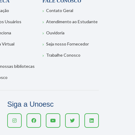
TECA
FALE CONOSCO
tação
Contato Geral
os Usuários
Atendimento ao Estudante
nciona
Ouvidoria
a Virtual
Seja nosso Fornecedor
Trabalhe Conosco
nossas bibliotecas
osco
Siga a Unoesc