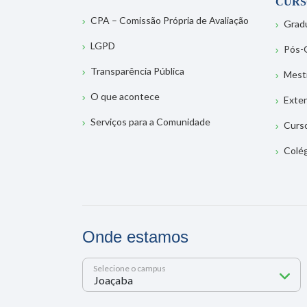
CURS
CPA – Comissão Própria de Avaliação
Grad
LGPD
Pós-
Transparência Pública
Mest
O que acontece
Exte
Serviços para a Comunidade
Curs
Colé
Onde estamos
Selecione o campus