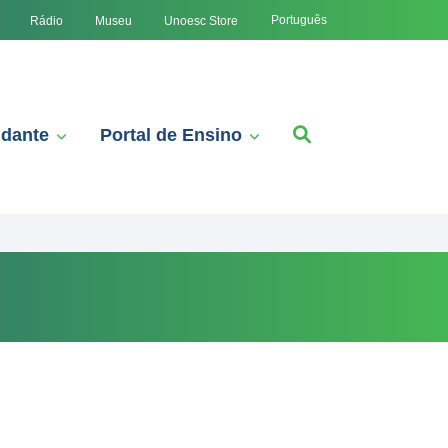
Português
Rádio
Museu
Unoesc Store
udante
Portal de Ensino