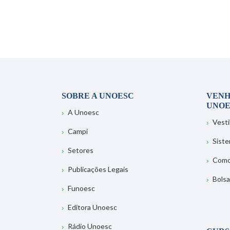
SOBRE A UNOESC
VENH
UNOE
A Unoesc
Vesti
Campi
Sist
Setores
Como
Publicações Legais
Bolsa
Funoesc
Editora Unoesc
Rádio Unoesc