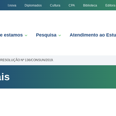
I.nova
Diplomados
Cultura
CPA
Biblioteca
Editora
e estamos
Pesquisa
Atendimento ao Est
RESOLUÇÃO Nº 136/CONSUN/2019.
is