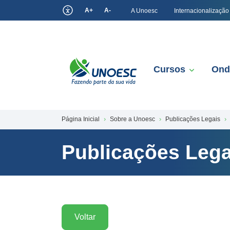
A+
A-
A Unoesc
Internacionalização
Cursos
Ond
Página Inicial
Sobre a Unoesc
Publicações Legais
Publicações Lega
Voltar