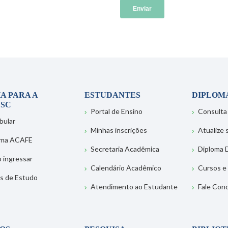
A PARA A
ESTUDANTES
DIPLOM
SC
Portal de Ensino
Consulta
bular
Minhas inscrições
Atualize
ema ACAFE
Secretaria Acadêmica
Diploma D
 ingressar
Calendário Acadêmico
Cursos e
s de Estudo
Atendimento ao Estudante
Fale Con