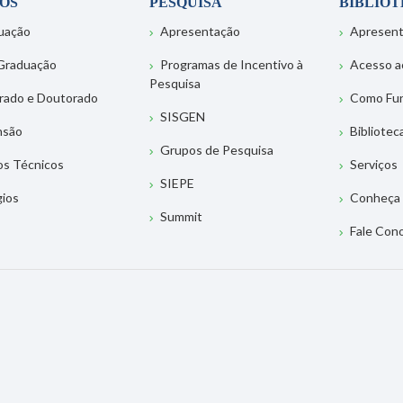
OS
PESQUISA
BIBLIO
uação
Apresentação
Apresen
Graduação
Programas de Incentivo à
Acesso a
Pesquisa
rado e Doutorado
Como Fu
SISGEN
nsão
Bibliotec
Grupos de Pesquisa
os Técnicos
Serviços
SIEPE
gios
Conheça 
Summit
Fale Con