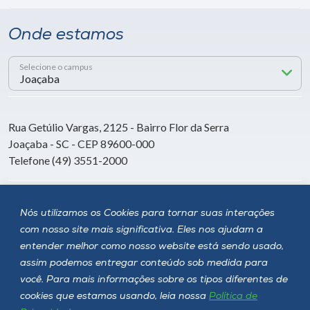
Onde estamos
Selecione o campus
Rua Getúlio Vargas, 2125 - Bairro Flor da Serra
Joaçaba - SC - CEP 89600-000
Telefone (49) 3551-2000
Siga a Unoesc
Nós utilizamos os Cookies para tornar suas interações
com nosso site mais significativa. Eles nos ajudam a
entender melhor como nosso website está sendo usado,
assim podemos entregar conteúdo sob medida para
você. Para mais informações sobre os tipos diferentes de
cookies que estamos usando, leia nossa
Política de