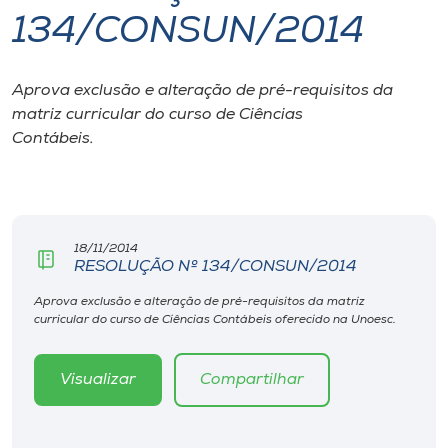
134/CONSUN/2014
I.nova
Aprova exclusão e alteração de pré-requisitos da
Diplomados
matriz curricular do curso de Ciências
Contábeis.
Cultura
CPA
18/11/2014
RESOLUÇÃO Nº 134/CONSUN/2014
Biblioteca
Aprova exclusão e alteração de pré-requisitos da matriz
curricular do curso de Ciências Contábeis oferecido na Unoesc.
Editora
Visualizar
Compartilhar
Rádio