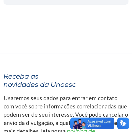
Museu
Unoesc
Store
Selecione
o idioma
Receba as
novidades da Unoesc
A+
A-
Usaremos seus dados para entrar em contato
com você sobre informações correlacionadas que
podem ser de seu interesse. Você pode cancelar o
envio da divulgação, a qualquer momento. Para
mais detalhes, leia nossa
política de