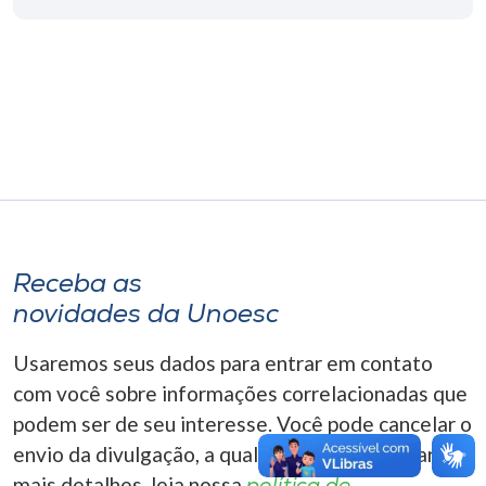
Museu
Unoesc
Store
Selecione
o idioma
Receba as
novidades da Unoesc
A+
A-
Usaremos seus dados para entrar em contato
com você sobre informações correlacionadas que
podem ser de seu interesse. Você pode cancelar o
envio da divulgação, a qualquer momento. Para
mais detalhes, leia nossa