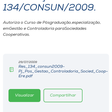
134/CONSUN/2009.
I.nova
Autoriza o Curso de Pósgraduação,especialização,
Diplomados
emGestão e Controladoria paraSociedades
Cooperativas.
Cultura
CPA
29/07/2009
Res_134_consun2009-
Biblioteca
Pj_Pos_Gestao_Controladoria_Socied_Coop-
Ere.pdf
Editora
Visualizar
Compartilhar
Rádio