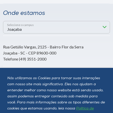
Onde estamos
Selecione o campus
Rua Getúlio Vargas, 2125 - Bairro Flor da Serra
Joaçaba - SC - CEP 89600-000
Telefone (49) 3551-2000
Siga a Unoesc
Nós utilizamos os Cookies para tornar suas interações
com nosso site mais significativa. Eles nos ajudam a
entender melhor como nosso website está sendo usado,
assim podemos entregar conteúdo sob medida para
você. Para mais informações sobre os tipos diferentes de
cookies que estamos usando, leia nossa
Política de