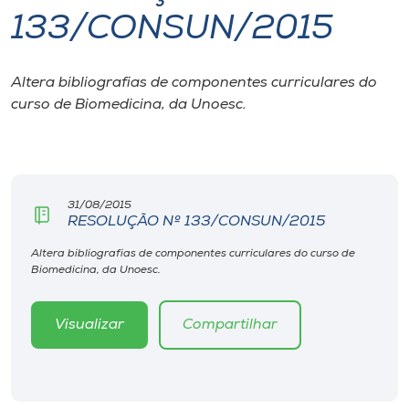
133/CONSUN/2015
I.nova
Altera bibliografias de componentes curriculares do
Diplomados
curso de Biomedicina, da Unoesc.
Cultura
CPA
31/08/2015
RESOLUÇÃO Nº 133/CONSUN/2015
Biblioteca
Altera bibliografias de componentes curriculares do curso de
Biomedicina, da Unoesc.
Editora
Visualizar
Compartilhar
Rádio