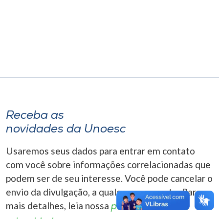
Museu
Unoesc
Store
Selecione
o idioma
Receba as
novidades da Unoesc
A+
Usaremos seus dados para entrar em contato
A-
com você sobre informações correlacionadas que
podem ser de seu interesse. Você pode cancelar o
envio da divulgação, a qualquer momento. Para
mais detalhes, leia nossa
política de