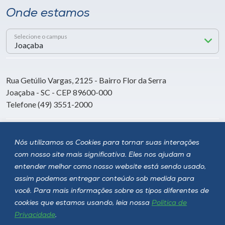
Onde estamos
Selecione o campus
Rua Getúlio Vargas, 2125 - Bairro Flor da Serra
Joaçaba - SC - CEP 89600-000
Telefone (49) 3551-2000
Siga a Unoesc
Nós utilizamos os Cookies para tornar suas interações
com nosso site mais significativa. Eles nos ajudam a
entender melhor como nosso website está sendo usado,
assim podemos entregar conteúdo sob medida para
você. Para mais informações sobre os tipos diferentes de
cookies que estamos usando, leia nossa
Política de
Privacidade
.