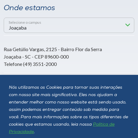
Onde estamos
Selecione o campus
Rua Getúlio Vargas, 2125 - Bairro Flor da Serra
Joaçaba - SC - CEP 89600-000
Telefone (49) 3551-2000
Siga a Unoesc
Nós utilizamos os Cookies para tornar suas interações
com nosso site mais significativa. Eles nos ajudam a
entender melhor como nosso website está sendo usado,
assim podemos entregar conteúdo sob medida para
você. Para mais informações sobre os tipos diferentes de
cookies que estamos usando, leia nossa
Política de
Privacidade
.