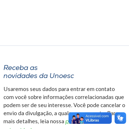
Museu
Unoesc
Store
Selecione
o idioma
Receba as
novidades da Unoesc
A+
Usaremos seus dados para entrar em contato
A-
com você sobre informações correlacionadas que
podem ser de seu interesse. Você pode cancelar o
envio da divulgação, a qualquer momento. Para
mais detalhes, leia nossa
política de