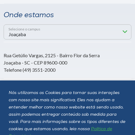
Onde estamos
Selecione o campus
Rua Getúlio Vargas, 2125 - Bairro Flor da Serra
Joaçaba - SC - CEP 89600-000
Telefone (49) 3551-2000
Siga a Unoesc
Nós utilizamos os Cookies para tornar suas interações
com nosso site mais significativa. Eles nos ajudam a
entender melhor como nosso website está sendo usado,
assim podemos entregar conteúdo sob medida para
você. Para mais informações sobre os tipos diferentes de
cookies que estamos usando, leia nossa
Política de