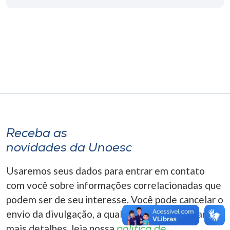
Museu
Unoesc
Store
Selecione
o idioma
Receba as
novidades da Unoesc
A+
A-
Usaremos seus dados para entrar em contato
com você sobre informações correlacionadas que
podem ser de seu interesse. Você pode cancelar o
envio da divulgação, a qualquer momento. Para
mais detalhes, leia nossa
política de