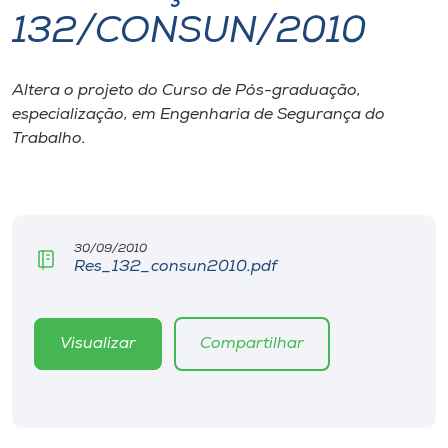
132/CONSUN/2010
I.nova
Altera o projeto do Curso de Pós-graduação,
Diplomados
especialização, em Engenharia de Segurança do
Trabalho.
Cultura
CPA
30/09/2010
Res_132_consun2010.pdf
Biblioteca
Editora
Visualizar
Compartilhar
Rádio