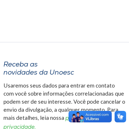
Museu
Unoesc
Store
Selecione
o idioma
Receba as
novidades da Unoesc
Usaremos seus dados para entrar em contato
A+
A-
com você sobre informações correlacionadas que
podem ser de seu interesse. Você pode cancelar o
envio da divulgação, a qualquer momento. Para
mais detalhes, leia nossa
política de
privacidade.