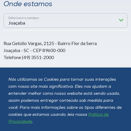
Onde estamos
Selecione o campus
Rua Getúlio Vargas, 2125 - Bairro Flor da Serra
Joaçaba - SC - CEP 89600-000
Telefone (49) 3551-2000
Siga a Unoesc
Nós utilizamos os Cookies para tornar suas interações
com nosso site mais significativa. Eles nos ajudam a
entender melhor como nosso website está sendo usado,
assim podemos entregar conteúdo sob medida para
você. Para mais informações sobre os tipos diferentes de
cookies que estamos usando, leia nossa
Política de
Privacidade
.