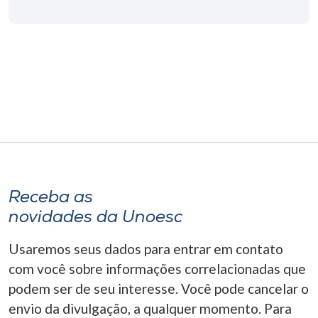
Museu
Unoesc
Store
Selecione
o idioma
Receba as
A+
novidades da Unoesc
A-
Usaremos seus dados para entrar em contato
com você sobre informações correlacionadas que
podem ser de seu interesse. Você pode cancelar o
envio da divulgação, a qualquer momento. Para