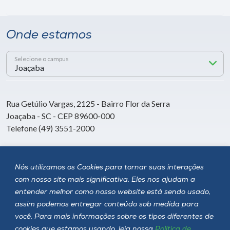
Onde estamos
Selecione o campus
Rua Getúlio Vargas, 2125 - Bairro Flor da Serra
Joaçaba - SC - CEP 89600-000
Telefone (49) 3551-2000
Siga a Unoesc
Nós utilizamos os Cookies para tornar suas interações
com nosso site mais significativa. Eles nos ajudam a
entender melhor como nosso website está sendo usado,
assim podemos entregar conteúdo sob medida para
você. Para mais informações sobre os tipos diferentes de
cookies que estamos usando, leia nossa
Política de