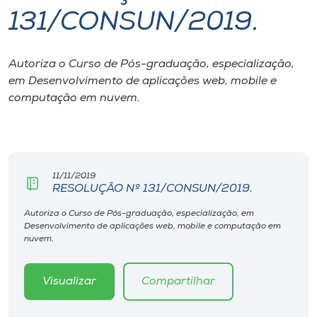
131/CONSUN/2019.
I.nova
Autoriza o Curso de Pós-graduação, especialização,
Diplomados
em Desenvolvimento de aplicações web, mobile e
computação em nuvem.
Cultura
CPA
11/11/2019
RESOLUÇÃO Nº 131/CONSUN/2019.
Biblioteca
Autoriza o Curso de Pós-graduação, especialização, em
Desenvolvimento de aplicações web, mobile e computação em
Editora
nuvem.
Rádio
Visualizar
Compartilhar