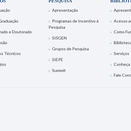
OS
PESQUISA
BIBLIO
uação
Apresentação
Apresen
Graduação
Programas de Incentivo à
Acesso a
Pesquisa
rado e Doutorado
Como Fu
SISGEN
nsão
Bibliotec
Grupos de Pesquisa
os Técnicos
Serviços
SIEPE
gios
Conheça 
Summit
Fale Con