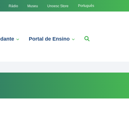
Português
Rádio
Museu
Unoesc Store
udante
Portal de Ensino