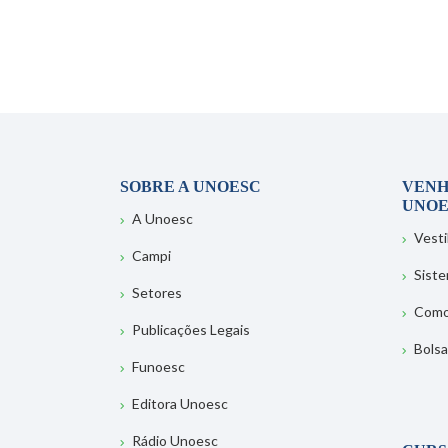
SOBRE A UNOESC
VENH
UNOE
A Unoesc
Vesti
Campi
Sist
Setores
Como
Publicações Legais
Bolsa
Funoesc
Editora Unoesc
Rádio Unoesc