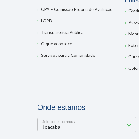
CURS
CPA – Comissão Própria de Avaliação
Grad
LGPD
Pós-
Transparência Pública
Mest
O que acontece
Exte
Serviços para a Comunidade
Curs
Colé
Onde estamos
Selecione o campus