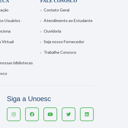
TECA
FALE CONOSCO
tação
Contato Geral
os Usuários
Atendimento ao Estudante
nciona
Ouvidoria
a Virtual
Seja nosso Fornecedor
Trabalhe Conosco
nossas bibliotecas
osco
Siga a Unoesc