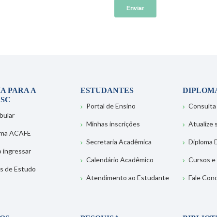
A PARA A
ESTUDANTES
DIPLOM
SC
Portal de Ensino
Consulta
bular
Minhas inscrições
Atualize
ema ACAFE
Secretaria Acadêmica
Diploma D
 ingressar
Calendário Acadêmico
Cursos e
s de Estudo
Atendimento ao Estudante
Fale Con