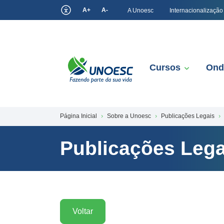
A+
A-
A Unoesc
Internacionalização
Cursos
Ond
Página Inicial
Sobre a Unoesc
Publicações Legais
Publicações Lega
Voltar