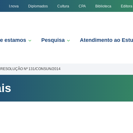
I.nova
Diplomados
Cultura
CPA
Biblioteca
Editora
e estamos
Pesquisa
Atendimento ao Est
RESOLUÇÃO Nº 131/CONSUN/2014
is