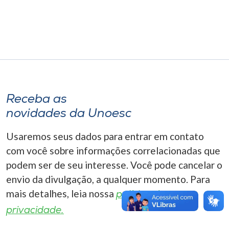
Museu
Unoesc
Store
Receba as
Selecione
o idioma
novidades da Unoesc
Usaremos seus dados para entrar em contato
com você sobre informações correlacionadas que
A+
podem ser de seu interesse. Você pode cancelar o
A-
envio da divulgação, a qualquer momento. Para
mais detalhes, leia nossa
política de
privacidade.