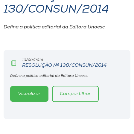
130/CONSUN/2014
I.nova
Define a política editorial da Editora Unoesc.
Diplomados
Cultura
10/09/2014
RESOLUÇÃO Nº 130/CONSUN/2014
CPA
Define a política editorial da Editora Unoesc.
Biblioteca
Visualizar
Compartilhar
Editora
Rádio