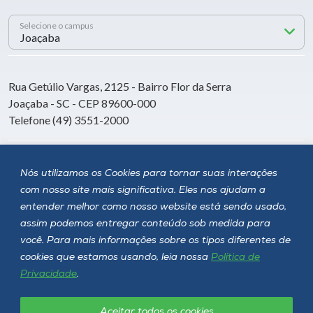
Selecione o campus
Rua Getúlio Vargas, 2125 - Bairro Flor da Serra
Joaçaba - SC - CEP 89600-000
Telefone (49) 3551-2000
Siga a Unoesc
Nós utilizamos os Cookies para tornar suas interações
com nosso site mais significativa. Eles nos ajudam a
entender melhor como nosso website está sendo usado,
assim podemos entregar conteúdo sob medida para
você. Para mais informações sobre os tipos diferentes de
cookies que estamos usando, leia nossa
Política de
Privacidade
.
Aceitar todos os cookies