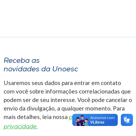
Museu
Unoesc
Store
Selecione
Receba as
o idioma
novidades da Unoesc
Usaremos seus dados para entrar em contato
A+
com você sobre informações correlacionadas que
A-
podem ser de seu interesse. Você pode cancelar o
envio da divulgação, a qualquer momento. Para
mais detalhes, leia nossa
política de
privacidade.