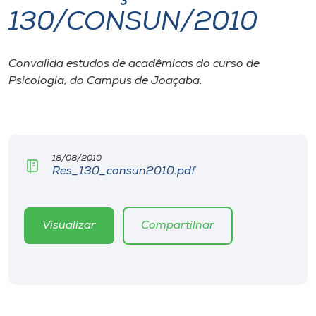
130/CONSUN/2010
I.nova
Convalida estudos de acadêmicas do curso de
Diplomados
Psicologia, do Campus de Joaçaba.
Cultura
CPA
18/08/2010
Res_130_consun2010.pdf
Biblioteca
Visualizar
Compartilhar
Editora
Rádio