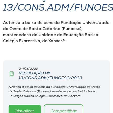
13/CONS.ADM/FUNOE
I.nova
Autoriza a baixa de bens da Fundação Universidade
Diplomados
do Oeste de Santa Catarina (Funoesc),
mantenedora da Unidade de Educação Básica
Cultura
Colégio Expressivo, de Xanxerê.
CPA
24/03/2023
Biblioteca
RESOLUÇÃO Nº
13/CONS.ADM/FUNOESC/2023
Editora
Autoriza a baixa de bens da Fundação Universidade do Oeste
de Santa Catarina (Funoesc), mantenedora da Unidade de
Educação Básica Colégio Expressivo, de Xanxerê.
Rádio
Visualizar
Compartilhar