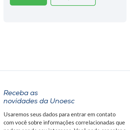
Museu
Unoesc
Store
Selecione
o idioma
A+
Receba as
A-
novidades da Unoesc
Usaremos seus dados para entrar em contato
com você sobre informações correlacionadas que