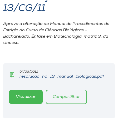
13/CG/11
I.nova
Aprova a alteração do Manual de Procedimentos do
Diplomados
Estágio do Curso de Ciências Biológicas –
Bacharelado, Ênfase em Biotecnologia, matriz 3, da
Cultura
Unoesc.
CPA
07/03/2012
Biblioteca
resolucao_no_13_manual_biologicas.pdf
Editora
Visualizar
Compartilhar
Rádio