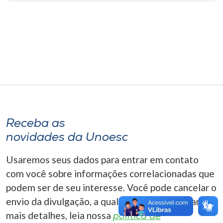
Museu
Unoesc
Store
Selecione
o idioma
Receba as
novidades da Unoesc
A+
Usaremos seus dados para entrar em contato
A-
com você sobre informações correlacionadas que
podem ser de seu interesse. Você pode cancelar o
envio da divulgação, a qualquer momento. Para
mais detalhes, leia nossa
política de