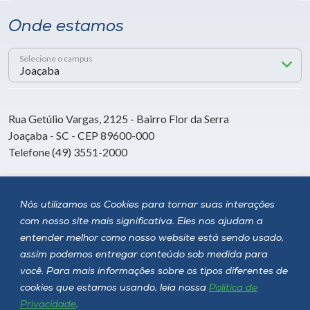
Onde estamos
Selecione o campus
Rua Getúlio Vargas, 2125 - Bairro Flor da Serra
Joaçaba - SC - CEP 89600-000
Telefone (49) 3551-2000
Siga a Unoesc
Nós utilizamos os Cookies para tornar suas interações
com nosso site mais significativa. Eles nos ajudam a
entender melhor como nosso website está sendo usado,
assim podemos entregar conteúdo sob medida para
você. Para mais informações sobre os tipos diferentes de
cookies que estamos usando, leia nossa
Política de
Privacidade
.