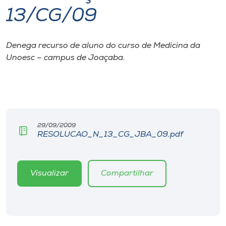
13/CG/09
I.nova
Denega recurso de aluno do curso de Medicina da
Diplomados
Unoesc – campus de Joaçaba.
Cultura
CPA
29/09/2009
RESOLUCAO_N_13_CG_JBA_09.pdf
Biblioteca
Editora
Visualizar
Compartilhar
Rádio