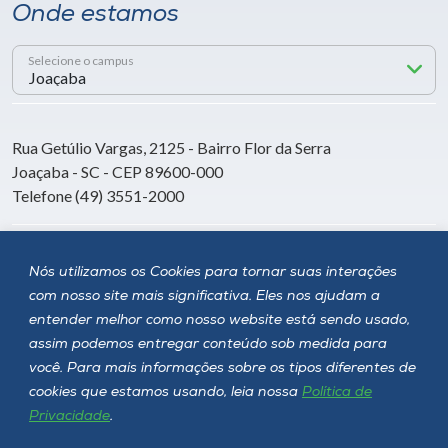
Onde estamos
Selecione o campus
Rua Getúlio Vargas, 2125 - Bairro Flor da Serra
Joaçaba - SC - CEP 89600-000
Telefone (49) 3551-2000
Siga a Unoesc
Nós utilizamos os Cookies para tornar suas interações
com nosso site mais significativa. Eles nos ajudam a
entender melhor como nosso website está sendo usado,
assim podemos entregar conteúdo sob medida para
você. Para mais informações sobre os tipos diferentes de
cookies que estamos usando, leia nossa
Política de
Privacidade
.