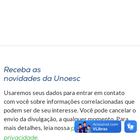
Museu
Unoesc
Store
Selecione
o idioma
Receba as
novidades da Unoesc
Usaremos seus dados para entrar em contato
A+
A-
com você sobre informações correlacionadas que
podem ser de seu interesse. Você pode cancelar o
envio da divulgação, a qualquer momento. Para
mais detalhes, leia nossa
política de
privacidade.