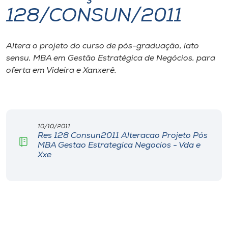
128/CONSUN/2011
I.nova
Altera o projeto do curso de pós-graduação, lato
Diplomados
sensu, MBA em Gestão Estratégica de Negócios, para
oferta em Videira e Xanxerê.
Cultura
CPA
10/10/2011
Res 128 Consun2011 Alteracao Projeto Pós
Biblioteca
MBA Gestao Estrategica Negocios - Vda e
Xxe
Editora
Rádio