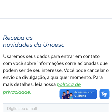
Museu
Unoesc
Store
Receba as
novidades da Unoesc
Selecione
o idioma
Usaremos seus dados para entrar em contato
com você sobre informações correlacionadas que
podem ser de seu interesse. Você pode cancelar o
A+
envio da divulgação, a qualquer momento. Para
A-
mais detalhes, leia nossa
política de
privacidade.