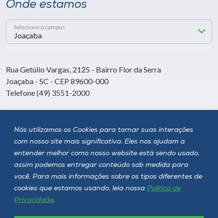
Onde estamos
Selecione o campus
Rua Getúlio Vargas, 2125 - Bairro Flor da Serra
Joaçaba - SC - CEP 89600-000
Telefone (49) 3551-2000
Siga a Unoesc
Nós utilizamos os Cookies para tornar suas interações
com nosso site mais significativa. Eles nos ajudam a
entender melhor como nosso website está sendo usado,
assim podemos entregar conteúdo sob medida para
você. Para mais informações sobre os tipos diferentes de
cookies que estamos usando, leia nossa
Política de
Privacidade
.