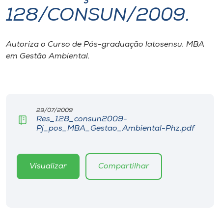
128/CONSUN/2009.
I.nova
Autoriza o Curso de Pós-graduação latosensu, MBA
Diplomados
em Gestão Ambiental.
Cultura
CPA
29/07/2009
Res_128_consun2009-
Pj_pos_MBA_Gestao_Ambiental-Phz.pdf
Biblioteca
Editora
Visualizar
Compartilhar
Rádio