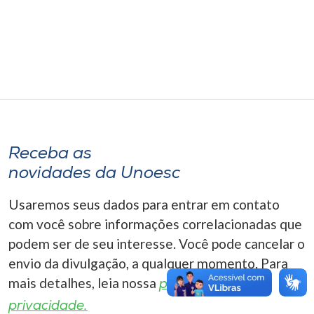
Museu
Unoesc
Store
Selecione
o idioma
Receba as
novidades da Unoesc
Usaremos seus dados para entrar em contato
A+
com você sobre informações correlacionadas que
A-
podem ser de seu interesse. Você pode cancelar o
envio da divulgação, a qualquer momento. Para
mais detalhes, leia nossa
política de
privacidade.