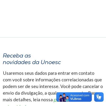
Museu
Unoesc
Store
Selecione
o idioma
Receba as
novidades da Unoesc
A+
Usaremos seus dados para entrar em contato
A-
com você sobre informações correlacionadas que
podem ser de seu interesse. Você pode cancelar o
envio da divulgação, a qualquer momento. Para
mais detalhes, leia nossa
política de