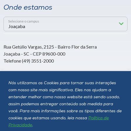
Onde estamos
Selecione o campus
Rua Getúlio Vargas, 2125 - Bairro Flor da Serra
Joaçaba - SC - CEP 89600-000
Telefone (49) 3551-2000
Siga a Unoesc
Nós utilizamos os Cookies para tornar suas interações
com nosso site mais significativa. Eles nos ajudam a
entender melhor como nosso website está sendo usado,
assim podemos entregar conteúdo sob medida para
você. Para mais informações sobre os tipos diferentes de
cookies que estamos usando, leia nossa
Política de
Privacidade
.