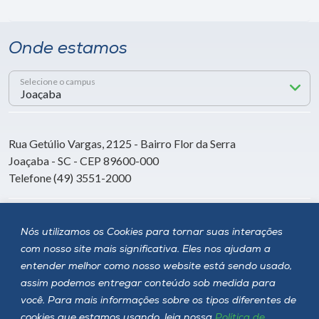
Onde estamos
Selecione o campus
Rua Getúlio Vargas, 2125 - Bairro Flor da Serra
Joaçaba - SC - CEP 89600-000
Telefone (49) 3551-2000
Siga a Unoesc
Nós utilizamos os Cookies para tornar suas interações
com nosso site mais significativa. Eles nos ajudam a
entender melhor como nosso website está sendo usado,
assim podemos entregar conteúdo sob medida para
você. Para mais informações sobre os tipos diferentes de
cookies que estamos usando, leia nossa
Política de