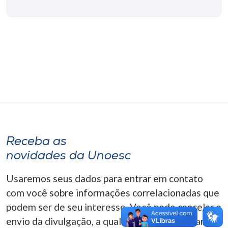
Museu
Unoesc
Store
Selecione
o idioma
Receba as
A+
novidades da Unoesc
A-
Usaremos seus dados para entrar em contato
com você sobre informações correlacionadas que
podem ser de seu interesse. Você pode cancelar o
envio da divulgação, a qualquer momento. Para