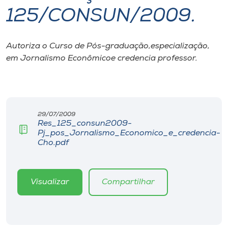
125/CONSUN/2009.
I.nova
Autoriza o Curso de Pós-graduação,especialização,
Diplomados
em Jornalismo Econômicoe credencia professor.
Cultura
CPA
29/07/2009
Res_125_consun2009-
Pj_pos_Jornalismo_Economico_e_credencia-
Biblioteca
Cho.pdf
Editora
Visualizar
Compartilhar
Rádio