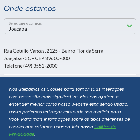
Onde estamos
Selecione o campus
Rua Getúlio Vargas, 2125 - Bairro Flor da Serra
Joaçaba - SC - CEP 89600-000
Telefone (49) 3551-2000
Siga a Unoesc
Nós utilizamos os Cookies para tornar suas interações
com nosso site mais significativa. Eles nos ajudam a
entender melhor como nosso website está sendo usado,
assim podemos entregar conteúdo sob medida para
você. Para mais informações sobre os tipos diferentes de
cookies que estamos usando, leia nossa
Política de
Privacidade
.