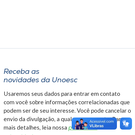
Museu
Unoesc
Store
Selecione
o idioma
Receba as
novidades da Unoesc
A+
Usaremos seus dados para entrar em contato
A-
com você sobre informações correlacionadas que
podem ser de seu interesse. Você pode cancelar o
envio da divulgação, a qualquer momento. Para
mais detalhes, leia nossa
política de