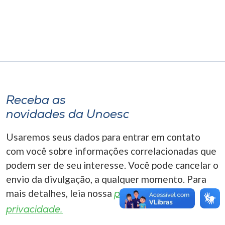
Museu
Unoesc
Store
Selecione
Receba as
o idioma
novidades da Unoesc
Usaremos seus dados para entrar em contato
A+
com você sobre informações correlacionadas que
A-
podem ser de seu interesse. Você pode cancelar o
envio da divulgação, a qualquer momento. Para
mais detalhes, leia nossa
política de
privacidade.