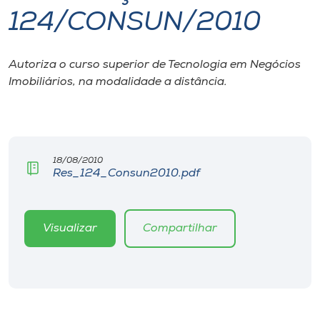
124/CONSUN/2010
I.nova
Autoriza o curso superior de Tecnologia em Negócios
Diplomados
Imobiliários, na modalidade a distância.
Cultura
CPA
18/08/2010
Res_124_Consun2010.pdf
Biblioteca
Visualizar
Compartilhar
Editora
Rádio