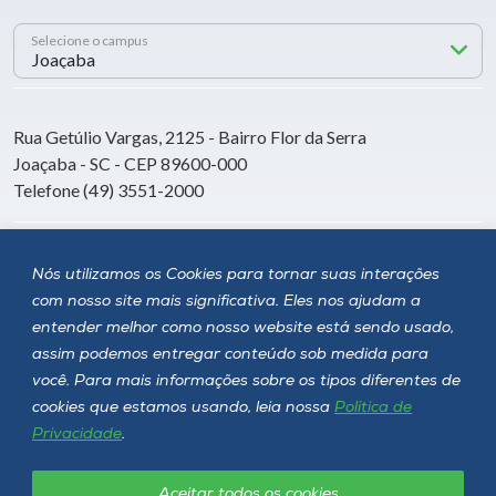
Selecione o campus
Rua Getúlio Vargas, 2125 - Bairro Flor da Serra
Joaçaba - SC - CEP 89600-000
Telefone (49) 3551-2000
Siga a Unoesc
Nós utilizamos os Cookies para tornar suas interações
com nosso site mais significativa. Eles nos ajudam a
entender melhor como nosso website está sendo usado,
assim podemos entregar conteúdo sob medida para
você. Para mais informações sobre os tipos diferentes de
cookies que estamos usando, leia nossa
Política de
Privacidade
.
Aceitar todos os cookies