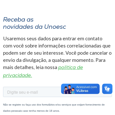
Museu
Unoesc
Receba as
Store
novidades da Unoesc
Usaremos seus dados para entrar em contato
com você sobre informações correlacionadas que
Selecione
podem ser de seu interesse. Você pode cancelar o
o idioma
envio da divulgação, a qualquer momento. Para
mais detalhes, leia nossa
política de
privacidade.
A+
A-