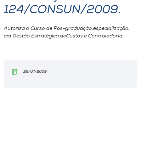
124/CONSUN/2009.
I.nova
Autoriza o Curso de Pós-graduação,especialização,
Diplomados
em Gestão Estratégica deCustos e Controladoria.
Cultura
CPA
29/07/2009
Biblioteca
Editora
Rádio