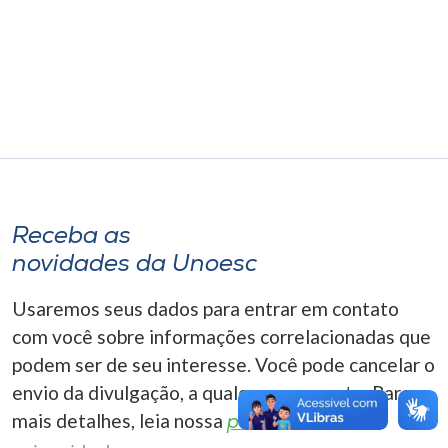
Museu
Unoesc
Store
Selecione
o idioma
Receba as
novidades da Unoesc
A+
Usaremos seus dados para entrar em contato
A-
com você sobre informações correlacionadas que
podem ser de seu interesse. Você pode cancelar o
envio da divulgação, a qualquer momento. Para
mais detalhes, leia nossa
política de