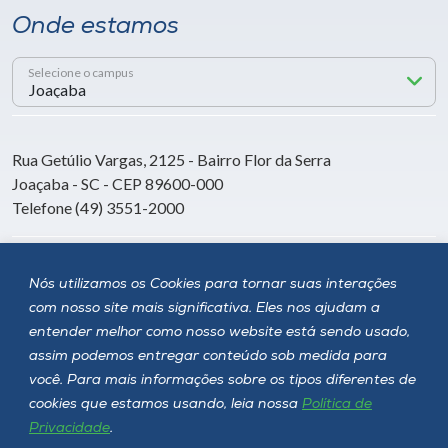
Onde estamos
Selecione o campus
Rua Getúlio Vargas, 2125 - Bairro Flor da Serra
Joaçaba - SC - CEP 89600-000
Telefone (49) 3551-2000
Siga a Unoesc
Nós utilizamos os Cookies para tornar suas interações
com nosso site mais significativa. Eles nos ajudam a
entender melhor como nosso website está sendo usado,
assim podemos entregar conteúdo sob medida para
você. Para mais informações sobre os tipos diferentes de
cookies que estamos usando, leia nossa
Política de
Privacidade
.