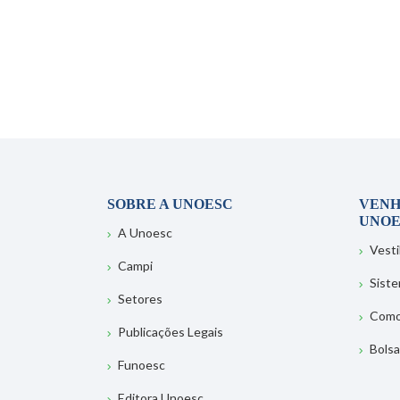
SOBRE A UNOESC
VENH
UNOE
A Unoesc
Vesti
Campi
Sist
Setores
Como
Publicações Legais
Bolsa
Funoesc
Editora Unoesc