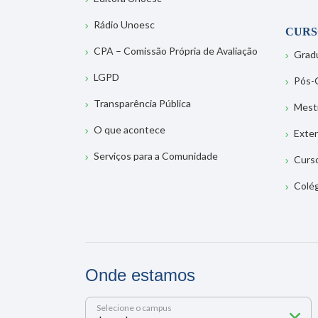
Rádio Unoesc
CURS
CPA – Comissão Própria de Avaliação
Grad
LGPD
Pós-
Transparência Pública
Mest
O que acontece
Exte
Serviços para a Comunidade
Curs
Colé
Onde estamos
Selecione o campus