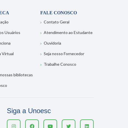
TECA
FALE CONOSCO
tação
Contato Geral
os Usuários
Atendimento ao Estudante
nciona
Ouvidoria
a Virtual
Seja nosso Fornecedor
Trabalhe Conosco
nossas bibliotecas
osco
Siga a Unoesc