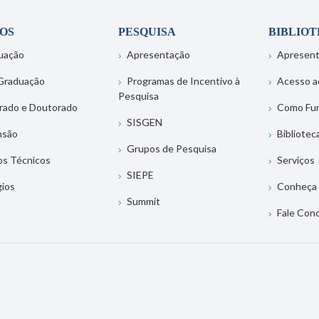
OS
PESQUISA
BIBLIO
uação
Apresentação
Apresen
Graduação
Programas de Incentivo à
Acesso a
Pesquisa
rado e Doutorado
Como Fu
SISGEN
nsão
Bibliotec
Grupos de Pesquisa
os Técnicos
Serviços
SIEPE
gios
Conheça 
Summit
Fale Con