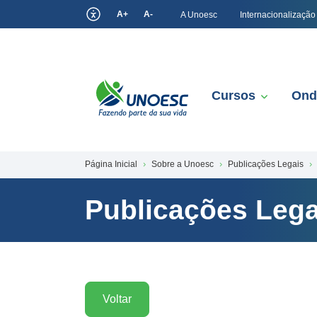
A+
A-
A Unoesc
Internacionalização
Cursos
Ond
Página Inicial
Sobre a Unoesc
Publicações Legais
Publicações Lega
Voltar