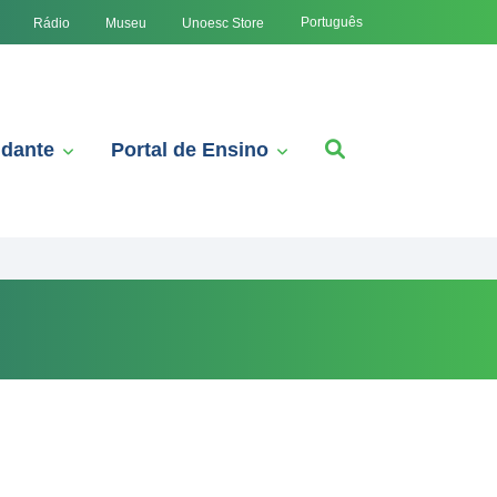
Português
Rádio
Museu
Unoesc Store
udante
Portal de Ensino