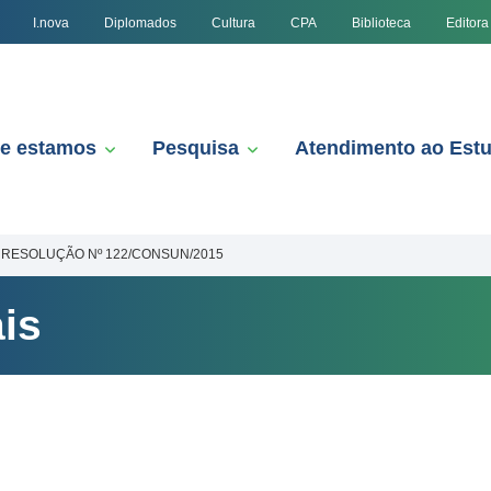
I.nova
Diplomados
Cultura
CPA
Biblioteca
Editora
e estamos
Pesquisa
Atendimento ao Est
RESOLUÇÃO Nº 122/CONSUN/2015
is