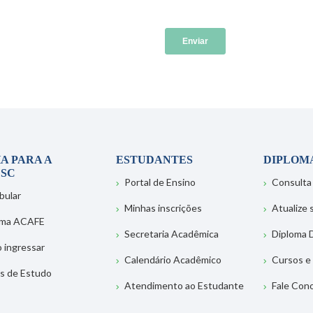
A PARA A
ESTUDANTES
DIPLOM
SC
Portal de Ensino
Consulta
bular
Minhas inscrições
Atualize
ema ACAFE
Secretaria Acadêmica
Diploma D
 ingressar
Calendário Acadêmico
Cursos e
s de Estudo
Atendimento ao Estudante
Fale Con