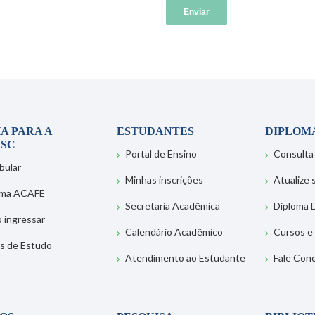
A PARA A
ESTUDANTES
DIPLOM
SC
Portal de Ensino
Consulta
bular
Minhas inscrições
Atualize
ema ACAFE
Secretaria Acadêmica
Diploma D
 ingressar
Calendário Acadêmico
Cursos e
s de Estudo
Atendimento ao Estudante
Fale Con