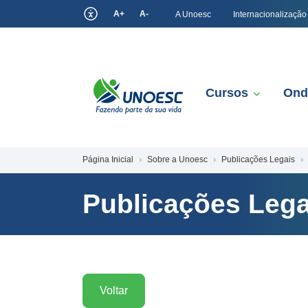
A+
A-
A Unoesc
Internacionalização
Cursos
Ond
Página Inicial
Sobre a Unoesc
Publicações Legais
Publicações Lega
Voltar