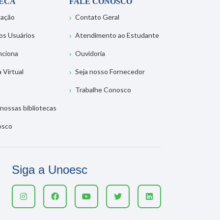
TECA
FALE CONOSCO
tação
Contato Geral
os Usuários
Atendimento ao Estudante
nciona
Ouvidoria
a Virtual
Seja nosso Fornecedor
Trabalhe Conosco
nossas bibliotecas
osco
Siga a Unoesc