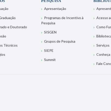
OS
PESQUISA
BIBLIO
uação
Apresentação
Apresen
Graduação
Programas de Incentivo à
Acesso a
Pesquisa
rado e Doutorado
Como Fu
SISGEN
nsão
Bibliotec
Grupos de Pesquisa
os Técnicos
Serviços
SIEPE
gios
Conheça 
Summit
Fale Con