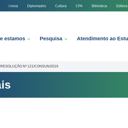
I.nova
Diplomados
Cultura
CPA
Biblioteca
Editora
e estamos
Pesquisa
Atendimento ao Est
RESOLUÇÃO Nº 121/CONSUN/2019
is