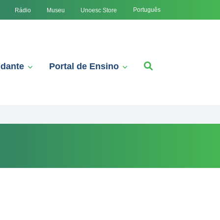
Português
Rádio
Museu
Unoesc Store
udante
Portal de Ensino