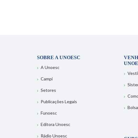
SOBRE A UNOESC
VENH
UNOE
A Unoesc
Vesti
Campi
Sist
Setores
Como
Publicações Legais
Bolsa
Funoesc
Editora Unoesc
Rádio Unoesc