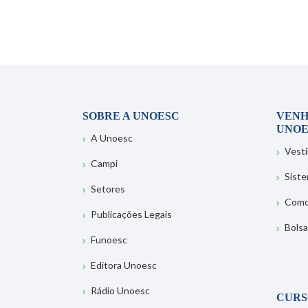
SOBRE A UNOESC
VENH
UNOE
A Unoesc
Vesti
Campi
Sist
Setores
Como
Publicações Legais
Bolsa
Funoesc
Editora Unoesc
Rádio Unoesc
CURS