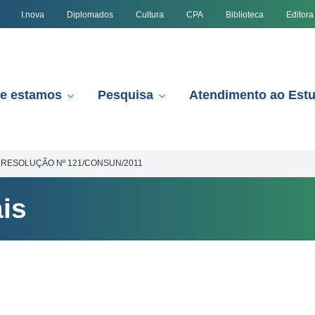
I.nova
Diplomados
Cultura
CPA
Biblioteca
Editora
e estamos
Pesquisa
Atendimento ao Est
RESOLUÇÃO Nº 121/CONSUN/2011
is