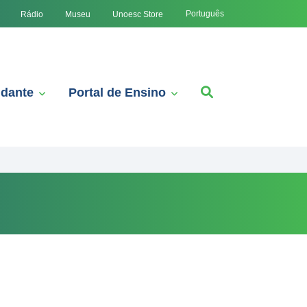
Português
Rádio
Museu
Unoesc Store
udante
Portal de Ensino