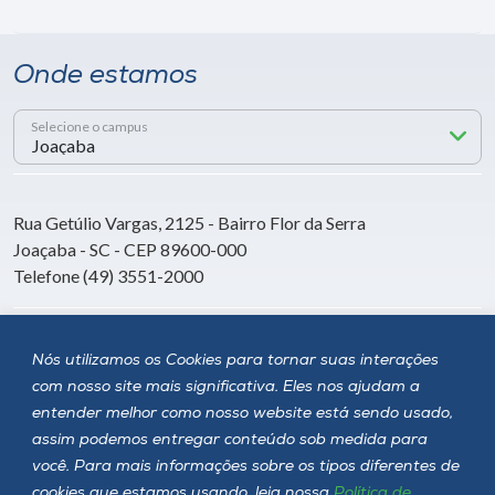
Onde estamos
Selecione o campus
Rua Getúlio Vargas, 2125 - Bairro Flor da Serra
Joaçaba - SC - CEP 89600-000
Telefone (49) 3551-2000
Siga a Unoesc
Nós utilizamos os Cookies para tornar suas interações
com nosso site mais significativa. Eles nos ajudam a
entender melhor como nosso website está sendo usado,
assim podemos entregar conteúdo sob medida para
você. Para mais informações sobre os tipos diferentes de
cookies que estamos usando, leia nossa
Política de