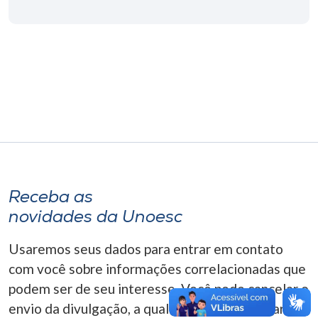
Museu
Unoesc
Store
Selecione
o idioma
Receba as
A+
novidades da Unoesc
A-
Usaremos seus dados para entrar em contato
com você sobre informações correlacionadas que
podem ser de seu interesse. Você pode cancelar o
envio da divulgação, a qualquer momento. Para