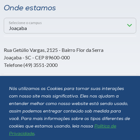
Onde estamos
Selecione o campus
Rua Getúlio Vargas, 2125 - Bairro Flor da Serra
Joaçaba - SC - CEP 89600-000
Telefone (49) 3551-2000
Siga a Unoesc
Nós utilizamos os Cookies para tornar suas interações
com nosso site mais significativa. Eles nos ajudam a
entender melhor como nosso website está sendo usado,
assim podemos entregar conteúdo sob medida para
você. Para mais informações sobre os tipos diferentes de
cookies que estamos usando, leia nossa
Política de
Privacidade
.