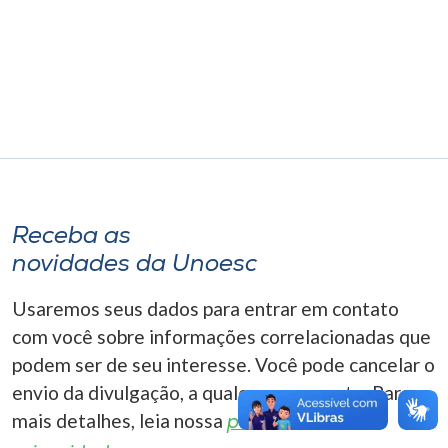
Museu
Unoesc
Store
Selecione
o idioma
Receba as
novidades da Unoesc
A+
Usaremos seus dados para entrar em contato
A-
com você sobre informações correlacionadas que
podem ser de seu interesse. Você pode cancelar o
envio da divulgação, a qualquer momento. Para
mais detalhes, leia nossa
política de