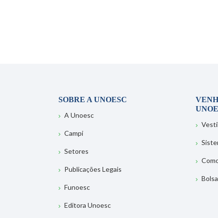
SOBRE A UNOESC
VENH
UNOE
A Unoesc
Vesti
Campi
Sist
Setores
Como
Publicações Legais
Bolsa
Funoesc
Editora Unoesc