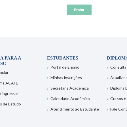
A PARA A
ESTUDANTES
DIPLOM
SC
Portal de Ensino
Consulta
bular
Minhas inscrições
Atualize
ema ACAFE
Secretaria Acadêmica
Diploma D
 ingressar
Calendário Acadêmico
Cursos e
s de Estudo
Atendimento ao Estudante
Fale Con