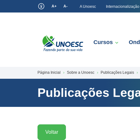
A+
A-
A Unoesc
Internacionalização
Cursos
Ond
Página Inicial
Sobre a Unoesc
Publicações Legais
Publicações Lega
Voltar