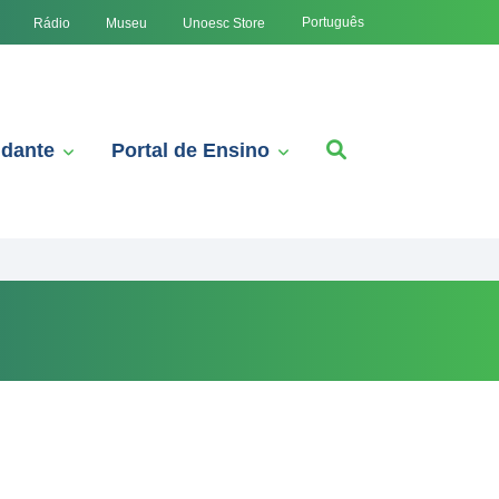
Português
Rádio
Museu
Unoesc Store
udante
Portal de Ensino