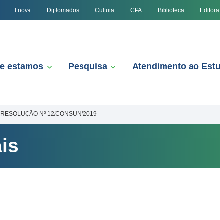
I.nova
Diplomados
Cultura
CPA
Biblioteca
Editora
e estamos
Pesquisa
Atendimento ao Est
RESOLUÇÃO Nº 12/CONSUN/2019
is