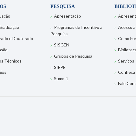
OS
PESQUISA
BIBLIO
uação
Apresentação
Apresen
Graduação
Programas de Incentivo à
Acesso a
Pesquisa
rado e Doutorado
Como Fu
SISGEN
nsão
Bibliotec
Grupos de Pesquisa
os Técnicos
Serviços
SIEPE
gios
Conheça 
Summit
Fale Con