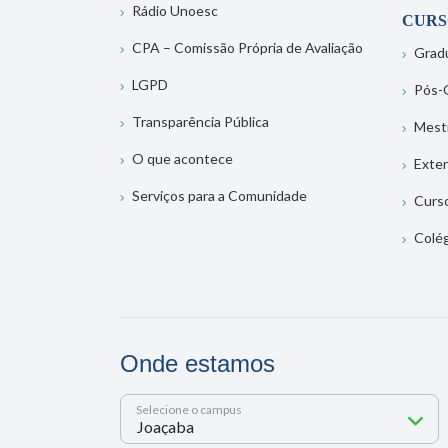
Rádio Unoesc
CURS
CPA – Comissão Própria de Avaliação
Grad
LGPD
Pós-
Transparência Pública
Mest
O que acontece
Exte
Serviços para a Comunidade
Curs
Colé
Onde estamos
Selecione o campus