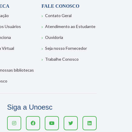
TECA
FALE CONOSCO
tação
Contato Geral
os Usuários
Atendimento ao Estudante
nciona
Ouvidoria
a Virtual
Seja nosso Fornecedor
Trabalhe Conosco
nossas bibliotecas
osco
Siga a Unoesc