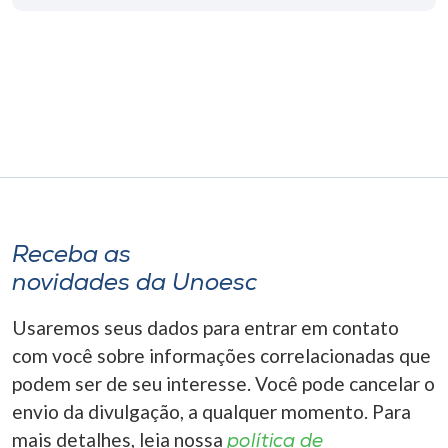
Museu
Unoesc
Store
Selecione
o idioma
Receba as
novidades da Unoesc
A+
A-
Usaremos seus dados para entrar em contato
com você sobre informações correlacionadas que
podem ser de seu interesse. Você pode cancelar o
envio da divulgação, a qualquer momento. Para
mais detalhes, leia nossa
política de