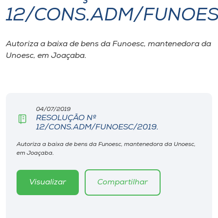
12/CONS.ADM/FUNOES
I.nova
Autoriza a baixa de bens da Funoesc, mantenedora da
Diplomados
Unoesc, em Joaçaba.
Cultura
CPA
04/07/2019
RESOLUÇÃO Nº
12/CONS.ADM/FUNOESC/2019.
Biblioteca
Autoriza a baixa de bens da Funoesc, mantenedora da Unoesc,
em Joaçaba.
Editora
Visualizar
Compartilhar
Rádio