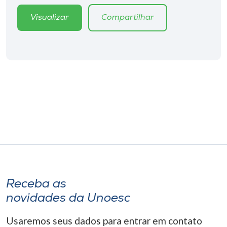
Museu
Visualizar
Compartilhar
Unoesc
Store
Selecione
o idioma
A+
A-
Receba as
novidades da Unoesc
Usaremos seus dados para entrar em contato