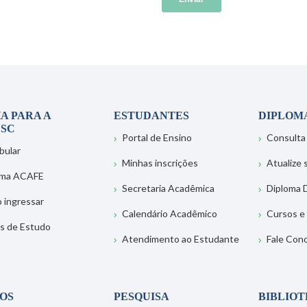
A PARA A
ESTUDANTES
DIPLOM
SC
Portal de Ensino
Consulta
bular
Minhas inscrições
Atualize
ema ACAFE
Secretaria Acadêmica
Diploma D
 ingressar
Calendário Acadêmico
Cursos e
s de Estudo
Atendimento ao Estudante
Fale Con
OS
PESQUISA
BIBLIO