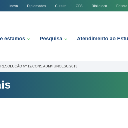
I.nova
Diplomados
Cultura
CPA
Biblioteca
Editora
e estamos
Pesquisa
Atendimento ao Est
RESOLUÇÃO Nº 12/CONS.ADM/FUNOESC/2013.
is