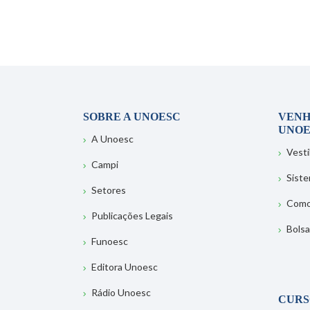
SOBRE A UNOESC
VENH
UNOE
A Unoesc
Vesti
Campi
Sist
Setores
Como
Publicações Legais
Bolsa
Funoesc
Editora Unoesc
Rádio Unoesc
CURS