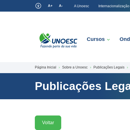
A+
A-
A Unoesc
Internacionalização
Cursos
Ond
Página Inicial
Sobre a Unoesc
Publicações Legais
Publicações Lega
Voltar