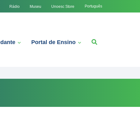
Português
Rádio
Museu
Unoesc Store
udante
Portal de Ensino