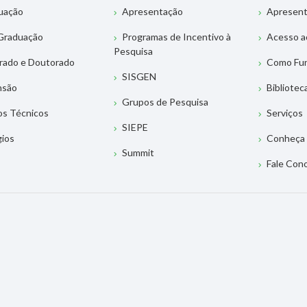
uação
Apresentação
Apresen
Graduação
Programas de Incentivo à
Acesso a
Pesquisa
rado e Doutorado
Como Fu
SISGEN
nsão
Bibliotec
Grupos de Pesquisa
os Técnicos
Serviços
SIEPE
gios
Conheça 
Summit
Fale Con