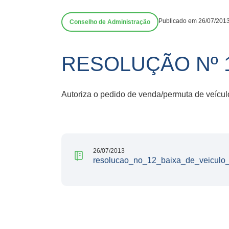
Publicado em 26/07/201
Conselho de Administração
RESOLUÇÃO Nº 
Autoriza o pedido de venda/permuta de veícu
26/07/2013
resolucao_no_12_baixa_de_veiculo_