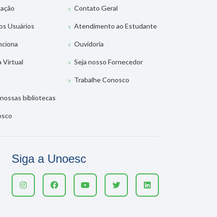
tação
Contato Geral
os Usuários
Atendimento ao Estudante
nciona
Ouvidoria
a Virtual
Seja nosso Fornecedor
Trabalhe Conosco
nossas bibliotecas
osco
Siga a Unoesc