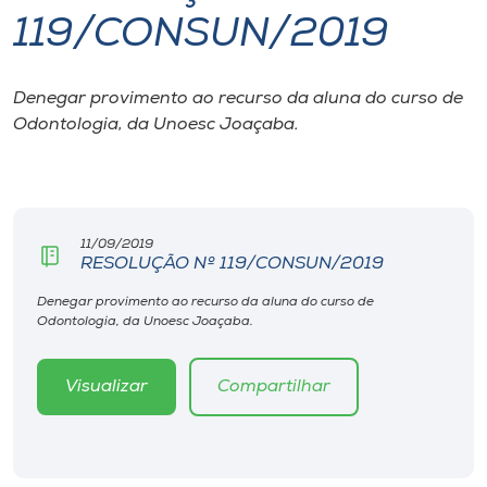
119/CONSUN/2019
I.nova
Denegar provimento ao recurso da aluna do curso de
Diplomados
Odontologia, da Unoesc Joaçaba.
Cultura
CPA
11/09/2019
RESOLUÇÃO Nº 119/CONSUN/2019
Biblioteca
Denegar provimento ao recurso da aluna do curso de
Odontologia, da Unoesc Joaçaba.
Editora
Visualizar
Compartilhar
Rádio