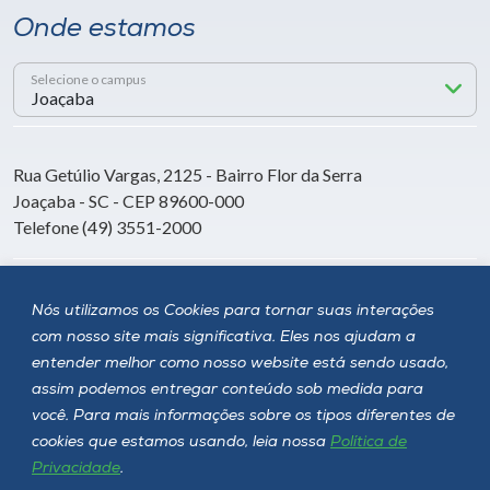
Onde estamos
Selecione o campus
Rua Getúlio Vargas, 2125 - Bairro Flor da Serra
Joaçaba - SC - CEP 89600-000
Telefone (49) 3551-2000
Siga a Unoesc
Nós utilizamos os Cookies para tornar suas interações
com nosso site mais significativa. Eles nos ajudam a
entender melhor como nosso website está sendo usado,
assim podemos entregar conteúdo sob medida para
você. Para mais informações sobre os tipos diferentes de
cookies que estamos usando, leia nossa
Política de
Privacidade
.