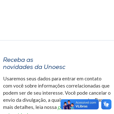
Museu
Unoesc
Store
Selecione
o idioma
Receba as
novidades da Unoesc
A+
Usaremos seus dados para entrar em contato
A-
com você sobre informações correlacionadas que
podem ser de seu interesse. Você pode cancelar o
envio da divulgação, a qualquer momento. Para
mais detalhes, leia nossa
política de