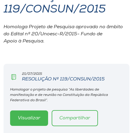
119/CONSUN/2015
I.nova
Homologa Projeto de Pesquisa aprovado no âmbito
Diplomados
do Edital nº 20/Unoesc-R/2015- Fundo de
Apoio à Pesquisa.
Cultura
CPA
21/07/2015
RESOLUÇÃO Nº 119/CONSUN/2015
Biblioteca
Homologar o projeto de pesquisa “As liberdades de
manifestação e de reunião na Constituição da República
Editora
Federativa do Brasil”.
Rádio
Visualizar
Compartilhar