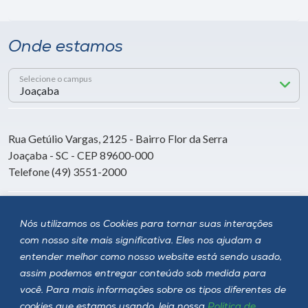
Onde estamos
Selecione o campus
Rua Getúlio Vargas, 2125 - Bairro Flor da Serra
Joaçaba - SC - CEP 89600-000
Telefone (49) 3551-2000
Siga a Unoesc
Nós utilizamos os Cookies para tornar suas interações
com nosso site mais significativa. Eles nos ajudam a
entender melhor como nosso website está sendo usado,
assim podemos entregar conteúdo sob medida para
você. Para mais informações sobre os tipos diferentes de
cookies que estamos usando, leia nossa
Política de