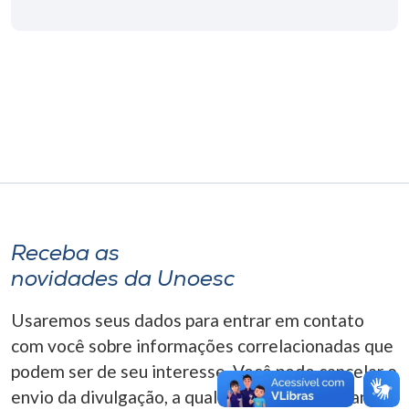
Museu
Unoesc
Store
Selecione
o idioma
Receba as
A+
novidades da Unoesc
A-
Usaremos seus dados para entrar em contato
com você sobre informações correlacionadas que
podem ser de seu interesse. Você pode cancelar o
envio da divulgação, a qualquer momento. Para