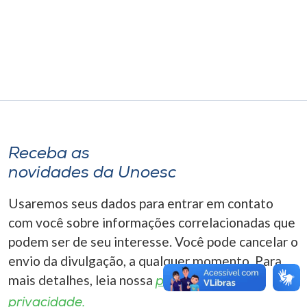
Museu
Unoesc
Store
Selecione
o idioma
Receba as
novidades da Unoesc
Usaremos seus dados para entrar em contato
A+
A-
com você sobre informações correlacionadas que
podem ser de seu interesse. Você pode cancelar o
envio da divulgação, a qualquer momento. Para
mais detalhes, leia nossa
política de
privacidade.