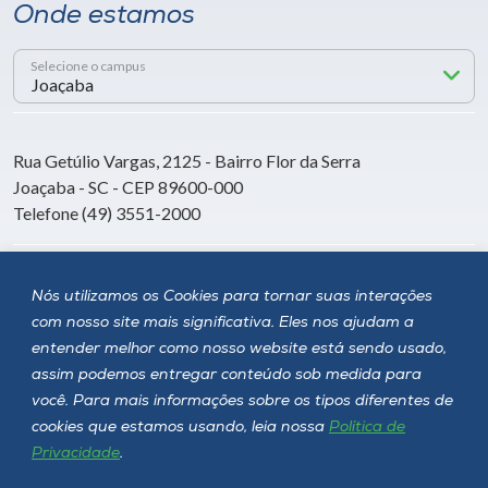
Onde estamos
Selecione o campus
Rua Getúlio Vargas, 2125 - Bairro Flor da Serra
Joaçaba - SC - CEP 89600-000
Telefone (49) 3551-2000
Siga a Unoesc
Nós utilizamos os Cookies para tornar suas interações
com nosso site mais significativa. Eles nos ajudam a
entender melhor como nosso website está sendo usado,
assim podemos entregar conteúdo sob medida para
você. Para mais informações sobre os tipos diferentes de
cookies que estamos usando, leia nossa
Política de
Privacidade
.