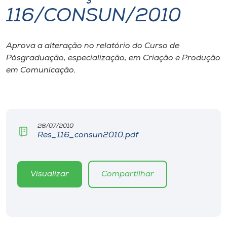
116/CONSUN/2010
I.nova
Aprova a alteração no relatório do Curso de
Diplomados
Pósgraduação, especialização, em Criação e Produção
em Comunicação.
Cultura
CPA
28/07/2010
Res_116_consun2010.pdf
Biblioteca
Editora
Visualizar
Compartilhar
Rádio