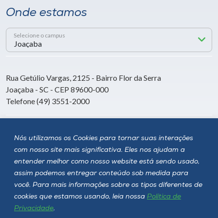
Onde estamos
Selecione o campus
Rua Getúlio Vargas, 2125 - Bairro Flor da Serra
Joaçaba - SC - CEP 89600-000
Telefone (49) 3551-2000
Siga a Unoesc
Nós utilizamos os Cookies para tornar suas interações
com nosso site mais significativa. Eles nos ajudam a
entender melhor como nosso website está sendo usado,
assim podemos entregar conteúdo sob medida para
você. Para mais informações sobre os tipos diferentes de
cookies que estamos usando, leia nossa
Política de
Privacidade
.