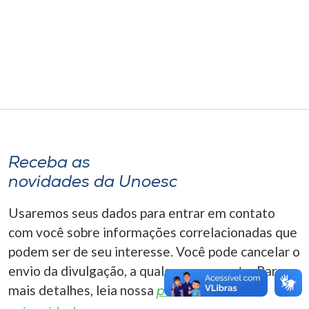
Museu
Unoesc
Store
Selecione
o idioma
Receba as
novidades da Unoesc
A+
Usaremos seus dados para entrar em contato
A-
com você sobre informações correlacionadas que
podem ser de seu interesse. Você pode cancelar o
envio da divulgação, a qualquer momento. Para
mais detalhes, leia nossa
política de