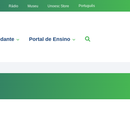
Português
Rádio
Museu
Unoesc Store
udante
Portal de Ensino