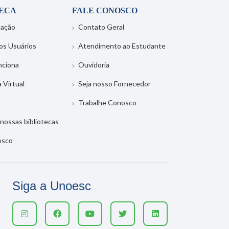
TECA
FALE CONOSCO
tação
Contato Geral
os Usuários
Atendimento ao Estudante
nciona
Ouvidoria
a Virtual
Seja nosso Fornecedor
Trabalhe Conosco
nossas bibliotecas
osco
Siga a Unoesc