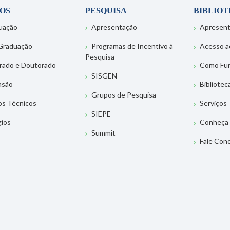
OS
PESQUISA
BIBLIO
uação
Apresentação
Apresen
Graduação
Programas de Incentivo à
Acesso a
Pesquisa
rado e Doutorado
Como Fu
SISGEN
nsão
Bibliotec
Grupos de Pesquisa
os Técnicos
Serviços
SIEPE
gios
Conheça 
Summit
Fale Con