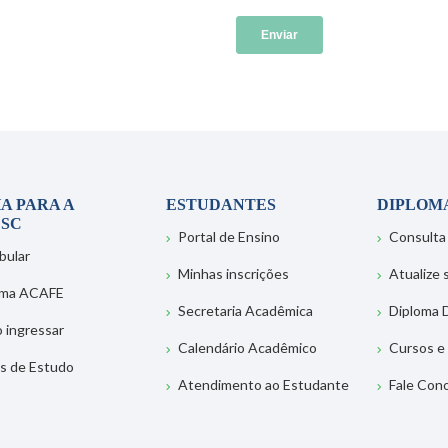
A PARA A
ESTUDANTES
DIPLOM
SC
Portal de Ensino
Consulta
bular
Minhas inscrições
Atualize
ema ACAFE
Secretaria Acadêmica
Diploma D
 ingressar
Calendário Acadêmico
Cursos e
s de Estudo
Atendimento ao Estudante
Fale Con