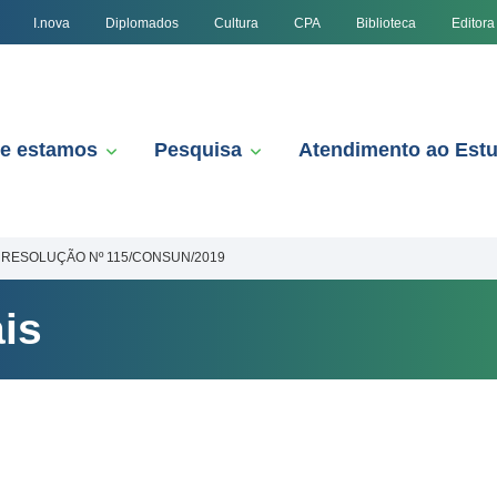
I.nova
Diplomados
Cultura
CPA
Biblioteca
Editora
e estamos
Pesquisa
Atendimento ao Est
RESOLUÇÃO Nº 115/CONSUN/2019
is