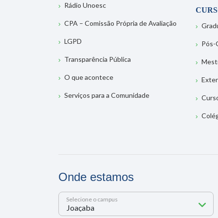
Rádio Unoesc
CURS
CPA – Comissão Própria de Avaliação
Grad
LGPD
Pós-
Transparência Pública
Mest
O que acontece
Exte
Serviços para a Comunidade
Curs
Colé
Onde estamos
Selecione o campus