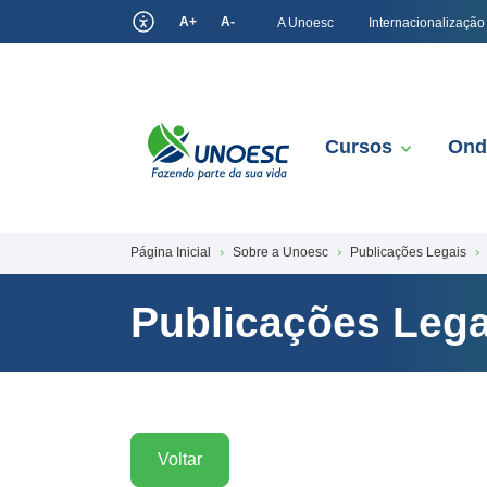
A+
A-
A Unoesc
Internacionalização
Cursos
Ond
Página Inicial
Sobre a Unoesc
Publicações Legais
Publicações Lega
Voltar