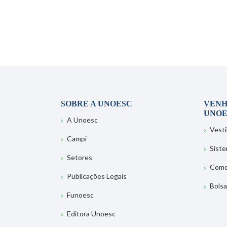
SOBRE A UNOESC
VENH
UNOE
A Unoesc
Vesti
Campi
Sist
Setores
Como
Publicações Legais
Bolsa
Funoesc
Editora Unoesc