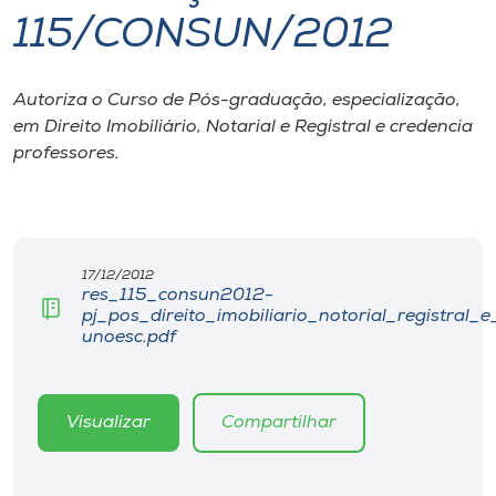
115/CONSUN/2012
I.nova
Autoriza o Curso de Pós-graduação, especialização,
Diplomados
em Direito Imobiliário, Notarial e Registral e credencia
professores.
Cultura
CPA
17/12/2012
res_115_consun2012-
Biblioteca
pj_pos_direito_imobiliario_notorial_registral_
unoesc.pdf
Editora
Visualizar
Compartilhar
Rádio