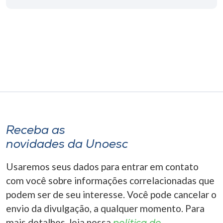
Museu
Unoesc
Store
Selecione
o idioma
Receba as
novidades da Unoesc
A+
A-
Usaremos seus dados para entrar em contato
com você sobre informações correlacionadas que
podem ser de seu interesse. Você pode cancelar o
envio da divulgação, a qualquer momento. Para
mais detalhes, leia nossa