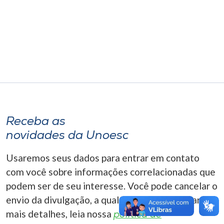
Museu
Unoesc
Store
Selecione
o idioma
Receba as
novidades da Unoesc
A+
Usaremos seus dados para entrar em contato
A-
com você sobre informações correlacionadas que
podem ser de seu interesse. Você pode cancelar o
envio da divulgação, a qualquer momento. Para
mais detalhes, leia nossa
política de