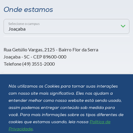
Onde estamos
Selecione o campus
Rua Getúlio Vargas, 2125 - Bairro Flor da Serra
Joaçaba - SC - CEP 89600-000
Telefone (49) 3551-2000
Siga a Unoesc
Nós utilizamos os Cookies para tornar suas interações
com nosso site mais significativa. Eles nos ajudam a
entender melhor como nosso website está sendo usado,
assim podemos entregar conteúdo sob medida para
você. Para mais informações sobre os tipos diferentes de
cookies que estamos usando, leia nossa
Política de
Privacidade
.