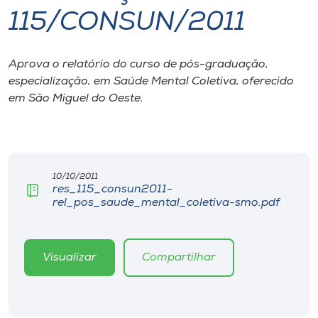
115/CONSUN/2011
I.nova
Aprova o relatório do curso de pós-graduação,
Diplomados
especialização, em Saúde Mental Coletiva, oferecido
em São Miguel do Oeste.
Cultura
CPA
10/10/2011
res_115_consun2011-
Biblioteca
rel_pos_saude_mental_coletiva-smo.pdf
Editora
Visualizar
Compartilhar
Rádio