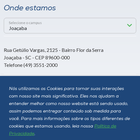
Onde estamos
Selecione o campus
Rua Getúlio Vargas, 2125 - Bairro Flor da Serra
Joaçaba - SC - CEP 89600-000
Telefone (49) 3551-2000
Siga a Unoesc
Nós utilizamos os Cookies para tornar suas interações
com nosso site mais significativa. Eles nos ajudam a
entender melhor como nosso website está sendo usado,
assim podemos entregar conteúdo sob medida para
você. Para mais informações sobre os tipos diferentes de
cookies que estamos usando, leia nossa
Política de
Privacidade
.