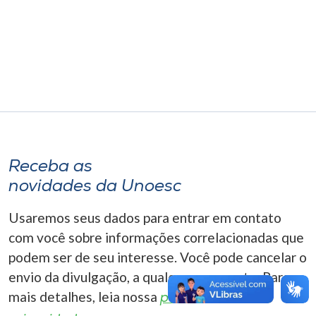
Museu
Unoesc
Store
Selecione
o idioma
Receba as
novidades da Unoesc
A+
Usaremos seus dados para entrar em contato
A-
com você sobre informações correlacionadas que
podem ser de seu interesse. Você pode cancelar o
envio da divulgação, a qualquer momento. Para
mais detalhes, leia nossa
política de