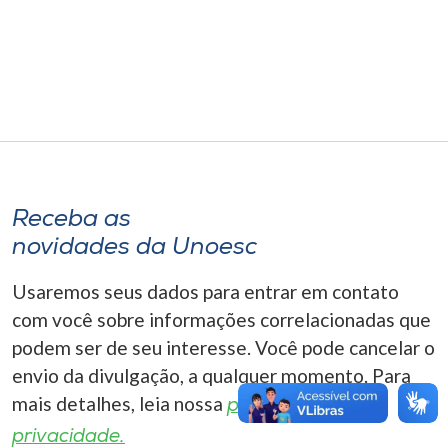
Museu
Unoesc
Store
Selecione
o idioma
Receba as
novidades da Unoesc
Usaremos seus dados para entrar em contato
A+
com você sobre informações correlacionadas que
A-
podem ser de seu interesse. Você pode cancelar o
envio da divulgação, a qualquer momento. Para
mais detalhes, leia nossa
política de
privacidade.