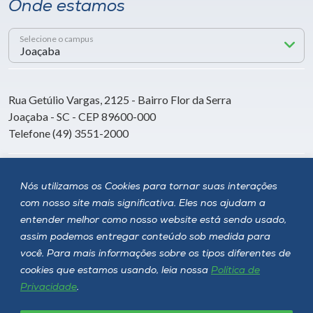
Onde estamos
Selecione o campus
Rua Getúlio Vargas, 2125 - Bairro Flor da Serra
Joaçaba - SC - CEP 89600-000
Telefone (49) 3551-2000
Siga a Unoesc
Nós utilizamos os Cookies para tornar suas interações
com nosso site mais significativa. Eles nos ajudam a
entender melhor como nosso website está sendo usado,
assim podemos entregar conteúdo sob medida para
você. Para mais informações sobre os tipos diferentes de
cookies que estamos usando, leia nossa
Política de
Privacidade
.