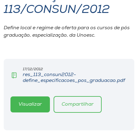
113/CONSUN/2012
I.nova
Define local e regime de oferta para os cursos de pós
Diplomados
graduação, especialização, da Unoesc.
Cultura
CPA
17/12/2012
res_113_consun2012-
define_especificacoes_pos_graduacao.pdf
Biblioteca
Editora
Visualizar
Compartilhar
Rádio