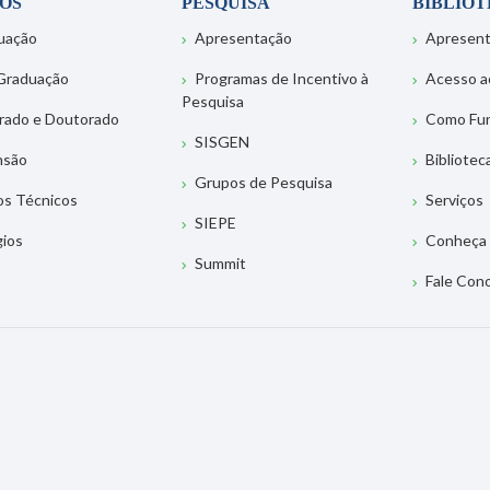
OS
PESQUISA
BIBLIO
uação
Apresentação
Apresen
Graduação
Programas de Incentivo à
Acesso a
Pesquisa
rado e Doutorado
Como Fu
SISGEN
nsão
Bibliotec
Grupos de Pesquisa
os Técnicos
Serviços
SIEPE
gios
Conheça 
Summit
Fale Con