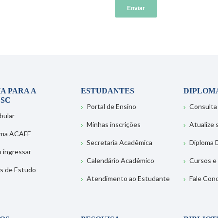
A PARA A
ESTUDANTES
DIPLOM
SC
Portal de Ensino
Consulta
bular
Minhas inscrições
Atualize
ema ACAFE
Secretaria Acadêmica
Diploma D
 ingressar
Calendário Acadêmico
Cursos e
s de Estudo
Atendimento ao Estudante
Fale Con