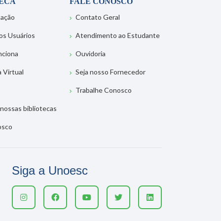
TECA
FALE CONOSCO
tação
Contato Geral
os Usuários
Atendimento ao Estudante
nciona
Ouvidoria
a Virtual
Seja nosso Fornecedor
Trabalhe Conosco
nossas bibliotecas
osco
Siga a Unoesc