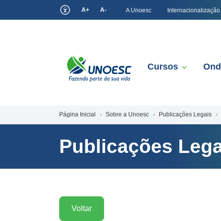
A+
A-
A Unoesc
Internacionalização
Cursos
Ond
Página Inicial
Sobre a Unoesc
Publicações Legais
Publicações Lega
Voltar