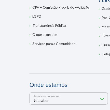
CURS
CPA – Comissão Própria de Avaliação
Grad
LGPD
Pós-
Transparência Pública
Mest
O que acontece
Exte
Serviços para a Comunidade
Curs
Colé
Onde estamos
Selecione o campus