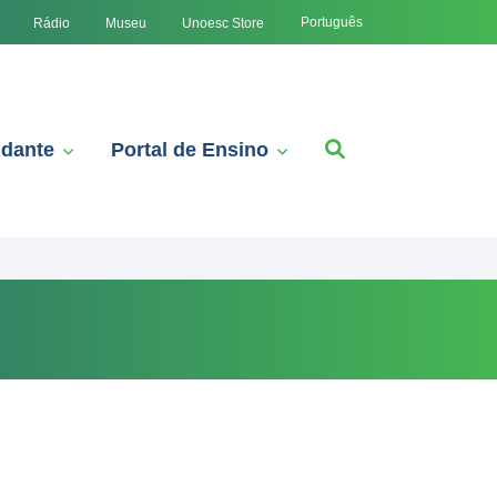
Português
Rádio
Museu
Unoesc Store
udante
Portal de Ensino