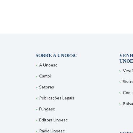
SOBRE A UNOESC
VENH
UNOE
A Unoesc
Vesti
Campi
Sist
Setores
Como
Publicações Legais
Bolsa
Funoesc
Editora Unoesc
Rádio Unoesc