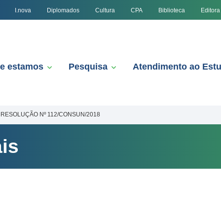
I.nova
Diplomados
Cultura
CPA
Biblioteca
Editora
e estamos
Pesquisa
Atendimento ao Est
RESOLUÇÃO Nº 112/CONSUN/2018
is