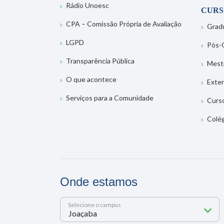
Rádio Unoesc
CURS
CPA – Comissão Própria de Avaliação
Grad
LGPD
Pós-
Transparência Pública
Mest
O que acontece
Exte
Serviços para a Comunidade
Curs
Colé
Onde estamos
Selecione o campus