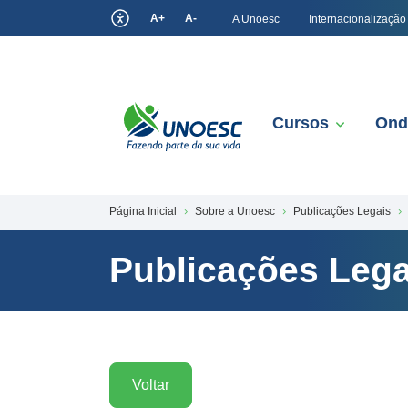
A+
A-
A Unoesc
Internacionalização
Cursos
Ond
Página Inicial
Sobre a Unoesc
Publicações Legais
Publicações Lega
Voltar