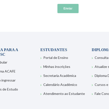
A PARA A
ESTUDANTES
DIPLOM
SC
Portal de Ensino
Consulta
bular
Minhas inscrições
Atualize
ema ACAFE
Secretaria Acadêmica
Diploma D
 ingressar
Calendário Acadêmico
Cursos e
s de Estudo
Atendimento ao Estudante
Fale Con