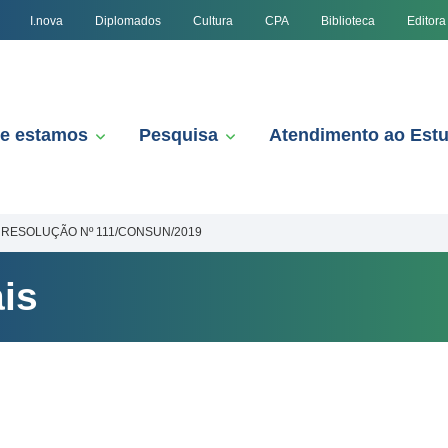
I.nova
Diplomados
Cultura
CPA
Biblioteca
Editora
e estamos
Pesquisa
Atendimento ao Est
RESOLUÇÃO Nº 111/CONSUN/2019
is