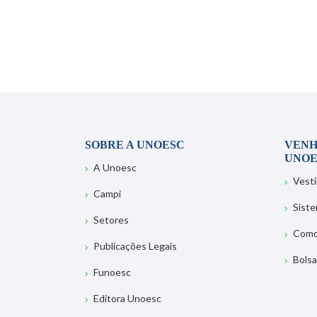
SOBRE A UNOESC
VENH
UNOE
A Unoesc
Vesti
Campi
Sist
Setores
Como
Publicações Legais
Bolsa
Funoesc
Editora Unoesc