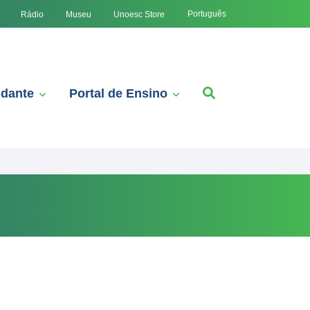
Português
Rádio
Museu
Unoesc Store
udante
Portal de Ensino