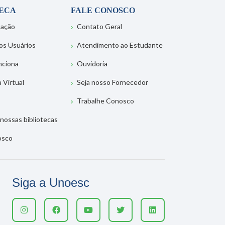
TECA
FALE CONOSCO
tação
Contato Geral
os Usuários
Atendimento ao Estudante
nciona
Ouvidoria
a Virtual
Seja nosso Fornecedor
Trabalhe Conosco
nossas bibliotecas
osco
Siga a Unoesc