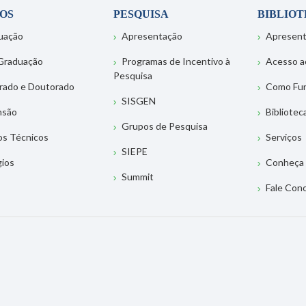
OS
PESQUISA
BIBLIO
uação
Apresentação
Apresen
Graduação
Programas de Incentivo à
Acesso a
Pesquisa
rado e Doutorado
Como Fu
SISGEN
nsão
Bibliotec
Grupos de Pesquisa
os Técnicos
Serviços
SIEPE
gios
Conheça 
Summit
Fale Con