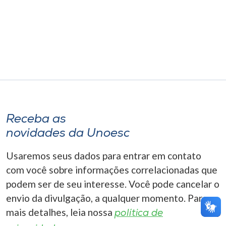
Museu
Unoesc
Store
Selecione
o idioma
Receba as
novidades da Unoesc
A+
Usaremos seus dados para entrar em contato
A-
com você sobre informações correlacionadas que
podem ser de seu interesse. Você pode cancelar o
envio da divulgação, a qualquer momento. Para
mais detalhes, leia nossa
política de