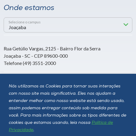
Onde estamos
Selecione o campus
Rua Getúlio Vargas, 2125 - Bairro Flor da Serra
Joaçaba - SC - CEP 89600-000
Telefone (49) 3551-2000
Siga a Unoesc
Nós utilizamos os Cookies para tornar suas interações
com nosso site mais significativa. Eles nos ajudam a
entender melhor como nosso website está sendo usado,
assim podemos entregar conteúdo sob medida para
você. Para mais informações sobre os tipos diferentes de
cookies que estamos usando, leia nossa
Política de
Privacidade
.