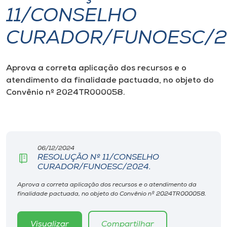
11/CONSELHO
I.nova
CURADOR/FUNOESC/2
Diplomados
Aprova a
correta aplicação dos recursos e o
atendimento da finalidade pactuada, no objeto do
Cultura
Convênio nº
2024TR000058.
CPA
Biblioteca
06/12/2024
RESOLUÇÃO Nº 11/CONSELHO
CURADOR/FUNOESC/2024.
Editora
Aprova a correta aplicação dos recursos e o atendimento da
finalidade pactuada, no objeto do Convênio nº 2024TR000058.
Rádio
Visualizar
Compartilhar