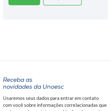
Museu
Unoesc
Store
Selecione
o idioma
A+
A-
Receba as
novidades da Unoesc
Usaremos seus dados para entrar em contato
com você sobre informações correlacionadas que