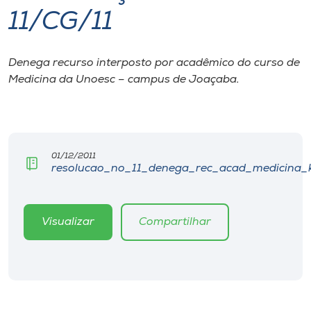
11/CG/11
I.nova
Denega recurso interposto por acadêmico do curso de
Diplomados
Medicina da Unoesc – campus de Joaçaba.
Cultura
CPA
01/12/2011
resolucao_no_11_denega_rec_acad_medicina_k
Biblioteca
Visualizar
Compartilhar
Editora
Rádio