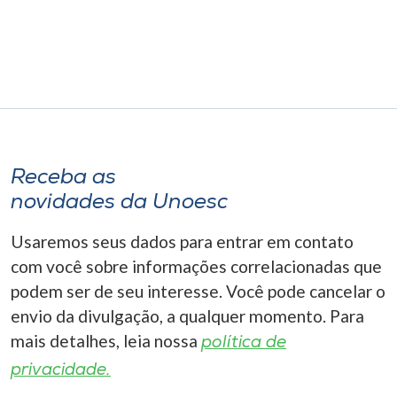
Museu
Unoesc
Store
Selecione
Receba as
o idioma
novidades da Unoesc
Usaremos seus dados para entrar em contato
A+
com você sobre informações correlacionadas que
A-
podem ser de seu interesse. Você pode cancelar o
envio da divulgação, a qualquer momento. Para
mais detalhes, leia nossa
política de
privacidade.